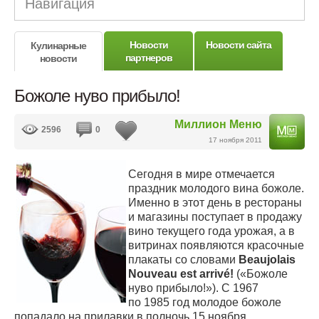
Навигация
Новости
Новости сайта
Кулинарные
партнеров
новости
Божоле нуво прибыло!
Миллион Меню
2596
0
17 ноября 2011
Сегодня в мире отмечается
праздник молодого вина божоле.
Именно в этот день в рестораны
и магазины поступает в продажу
вино текущего года урожая, а в
витринах появляются красочные
плакаты со словами
Beaujolais
Nouveau est arrivé!
(«Божоле
нуво прибыло!»). С 1967
по 1985 год молодое божоле
попадало на прилавки в полночь 15 ноября.