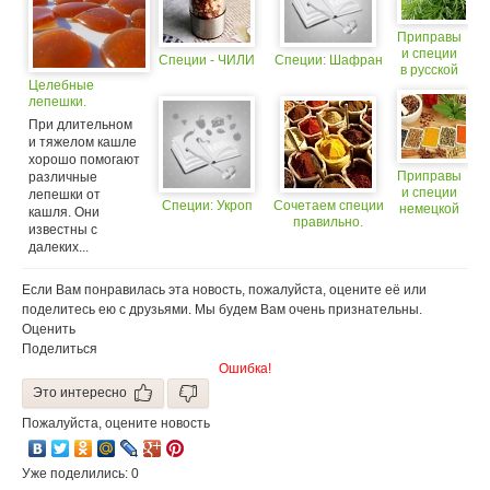
Приправы
и специи
Специи - ЧИЛИ
Специи: Шафран
в русской
Целебные
кухне
лепешки.
При длительном
и тяжелом кашле
хорошо помогают
Приправы
различные
и специи
лепешки от
Специи: Укроп
Сочетаем специи
немецкой
кашля. Они
правильно.
кухни
известны с
далеких...
Если Вам понравилась эта новость, пожалуйста, оцените её или
поделитесь ею с друзьями. Мы будем Вам очень признательны.
Оценить
Поделиться
Ошибка!
Это интересно
Пожалуйста, оцените новость
Уже поделились: 0