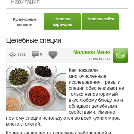
Навигация
Новости
Новости сайта
Кулинарные
партнеров
новости
Целебные специи
Миллион Меню
3891
0
1
17 марта 2012
Как показали
многочисленные
исследования, травы и
специи обеспечивают не
только неповторимый
вкус любому блюду, но и
обладают целебными
свойствами. Именно
поэтому специи используются во всех кухнях мира
много столетий.
Корица защищает от сердечных заболеваний и