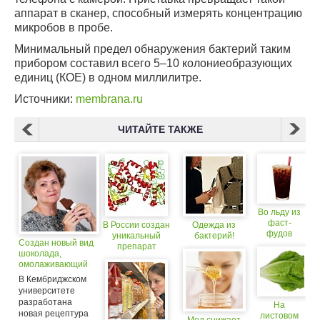
аппарат в сканер, способный измерять концентрацию
микробов в пробе.
Минимальный предел обнаружения бактерий таким
прибором составил всего 5–10 колониеобразующих
единиц (КОЕ) в одном миллилитре.
Источники:
membrana.ru
ЧИТАЙТЕ ТАКЖЕ
Во льду из
фаст-
В России создан
Одежда из
фудов
уникальный
бактерий!
Создан новый вид
больше
препарат
шоколада,
бактерий,
омолаживающий
чем в воде
из
В Кембриджском
уборных
университете
разработана
На
новая рецептура
листовом