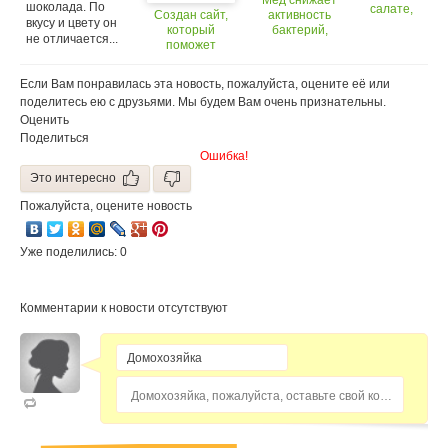
Мед снижает
шоколада. По
салате,
Создан сайт,
активность
вкусу и цвету он
который
который
бактерий,
не отличается...
продают в
поможет
устойчивых к
магазинах,
выбрать
антибиотикам
слишком
качественные
Если Вам понравилась эта новость, пожалуйста, оцените её или
много
продукты
бактерий
поделитесь ею с друзьями. Мы будем Вам очень признательны.
Оценить
Поделиться
Ошибка!
Это интересно
Пожалуйста, оцените новость
Уже поделились: 0
Комментарии к новости отсутствуют
Домохозяйка, пожалуйста, оставьте свой комментарий...