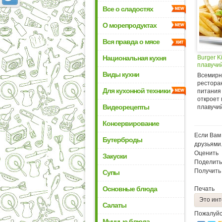
Все о сладостях
О морепродуктах
Вся правда о мясе
Национальная кухня
Burger K
плавучи
Виды кухни
Всемирн
рестора
Для кухонной техники
питания 
откроет
Видеорецепты
плавучий
Консервирование
Если Вам 
Бутерброды
друзьями
Оценить
Закуски
Поделить
Получить
Супы
Основные блюда
Печать
Это инт
Салаты
Пожалуйс
Мучные блюда