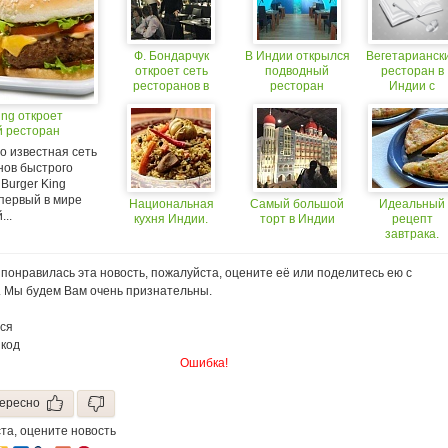
Ф. Бондарчук
В Индии открылся
Вегетарианск
откроет сеть
подводный
ресторан в
ресторанов в
ресторан
Индии с
аэропортах
поварами-
ing откроет
зеками
й ресторан
о известная сеть
нов быстрого
Burger King
 первый в мире
Национальная
Самый большой
Идеальный
...
кухня Индии.
торт в Индии
рецепт
завтрака.
Вегетарианск
тост из Инди
понравилась эта новость, пожалуйста, оцените её или поделитесь ею с
. Мы будем Вам очень признательны.
ся
 код
Ошибка!
ересно
та, оцените новость