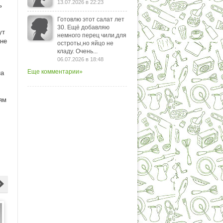
13.07.2026 в 22:23
ь
Готовлю этот салат лет
30. Ещё добавляю
ут
немного перец чили,для
ане
остроты,но яйцо не
кладу. Очень...
06.07.2026 в 18:48
Еще комментарии»
на
ям