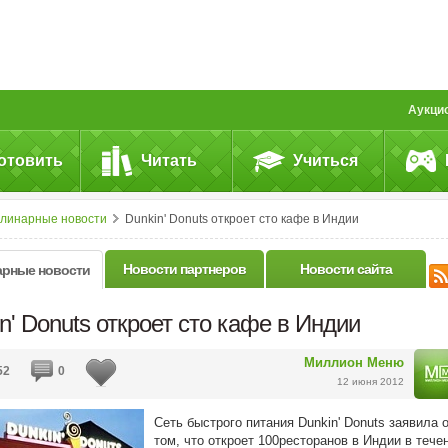
Аукци
отовить
Читать
Учиться
улинарные новости
Dunkin' Donuts откроет сто кафе в Индии
Новости партнеров
Новости сайта
арные новости
n' Donuts откроет сто кафе в Индии
Миллион Меню
52
0
12 июня 2012
Сеть быстрого питания Dunkin' Donuts заявила 
том, что откроет 100ресторанов в Индии в тече