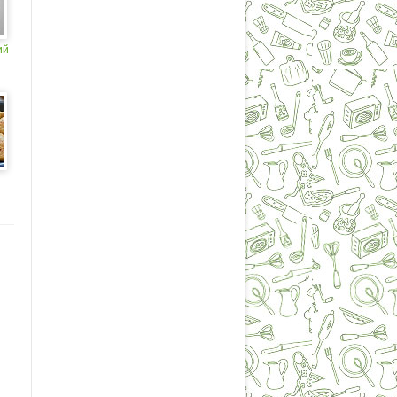
ий
ий
и