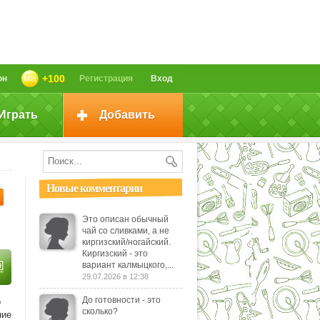
+100
он
Регистрация
Вход
Играть
Добавить
Новые комментарии
Это описан обычный
чай со сливками, а не
киргизский/ногайский.
Киргизский - это
вариант калмыцкого,...
29.07.2026 в 12:38
До готовности - это
о
сколько?
ние