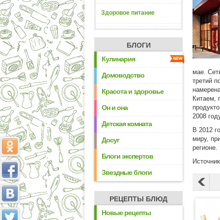
Здоровое питание
БЛОГИ
Кулинария
мае. Сет
Домоводство
третий п
намерена
Красота и здоровье
Китаем, 
Он и она
продукто
2008 год
Детская комната
В 2012 г
миру, пр
Досуг
регионе.
Блоги экспертов
Источни
Звездные блоги
РЕЦЕПТЫ БЛЮД
Новые рецепты