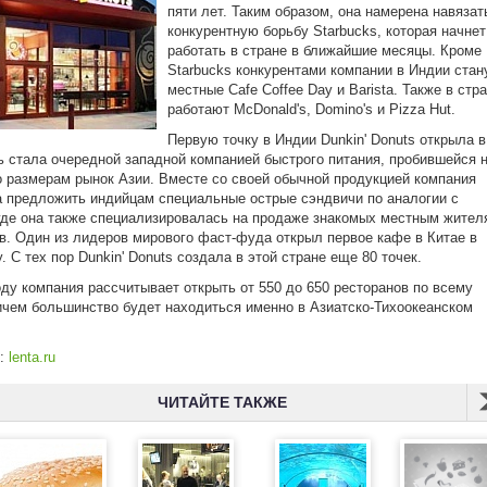
пяти лет. Таким образом, она намерена навязат
конкурентную борьбу Starbucks, которая начнет
работать в стране в ближайшие месяцы. Кроме
Starbucks конкурентами компании в Индии стан
местные Cafe Coffee Day и Barista. Также в стр
работают McDonald's, Domino's и Pizza Hut.
Первую точку в Индии Dunkin' Donuts открыла в
ь стала очередной западной компанией быстрого питания, пробившейся 
о размерам рынок Азии. Вместе со своей обычной продукцией компания
 предложить индийцам специальные острые сэндвичи по аналогии с
где она также специализировалась на продаже знакомых местным жител
в. Один из лидеров мирового фаст-фуда открыл первое кафе в Китае в
у. С тех пор Dunkin' Donuts создала в этой стране еще 80 точек.
оду компания рассчитывает открыть от 550 до 650 ресторанов по всему
ичем большинство будет находиться именно в Азиатско-Тихоокеанском
к:
lenta.ru
ЧИТАЙТЕ ТАКЖЕ