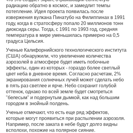
радиацию обратно в космос, и замедлит темпы
потепление. Идея проекта появилась после
извержения вулкана Пинатубо на Филиппинах в 1991
году, когда в стратосферу попало 20 миллионов тонн
диоксида серы. Тогда, с 1991 по 1993 год, средняя
температура в мире уменьшилась примерно на 0,5
градуса Цельсия.
Ученые Калифорнийского технологического института
(США) обнаружили, что увеличение количества
аэрозолей в атмосфере будет иметь побочные
эффекты, один из которых - гораздо более светлый
цвет неба в дневное время. Согласно расчетам, 2%
экранирования солнечных лучей может сделать небо
в пять раз светлее и ярче. Небо сохранит голубой
оттенок, однако по всей земле будет смотреться
"белесым" и подернутым дымкой, как над большим
городом в знойный полдень.
Ученые отмечают, что есть еще ряд эффектов,
которые могут проявиться при распылении аэрозоля.
Например, после заката в небе будут долго видны
всполохи, похожие на полярное сияние.