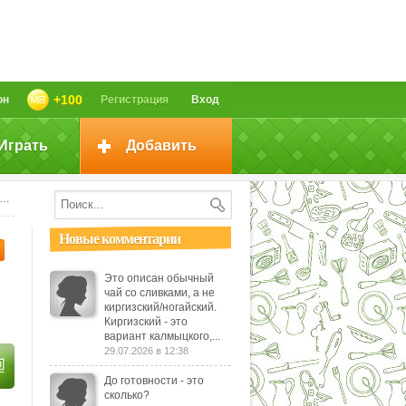
+100
он
Регистрация
Вход
Играть
Добавить
Новые комментарии
Это описан обычный
чай со сливками, а не
киргизский/ногайский.
Киргизский - это
вариант калмыцкого,...
29.07.2026 в 12:38
До готовности - это
сколько?