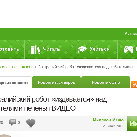
Аукци
отовить
Читать
Учиться
улинарные новости
Австралийский робот «издевается» над любителями печенья ВИДЕО
Новости партнеров
Новости сайта
арные новости
ралийский робот «издевается» над
телями печенья ВИДЕО
Миллион Меню
28
0
21 июля 2012