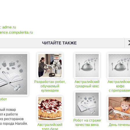
к:
adme.ru
ience.compulenta.ru
ЧИТАЙТЕ ТАКЖЕ
Разработан робот,
Австралийский
Австралийск
обучаемый
сухарный кекс
кофе
кулинарии
с приправам
обот
ый повар
л к работе
из ресторанов
Робот на страже
о города Нагойя.
Австралийский
качества вина
День печень
торт-безе