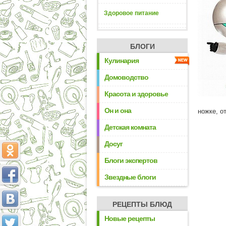
Здоровое питание
БЛОГИ
Кулинария
Домоводство
Красота и здоровье
Он и она
ножке, о
Детская комната
Досуг
Блоги экспертов
Звездные блоги
РЕЦЕПТЫ БЛЮД
Новые рецепты