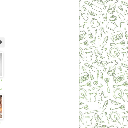
ий
и
я