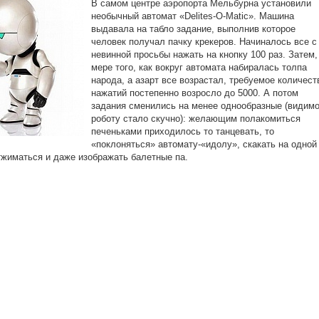
В самом центре аэропорта Мельбурна установили
необычный автомат «Delites-O-Matic». Машина
выдавала на табло задание, выполнив которое
человек получал пачку крекеров. Начиналось все с
невинной просьбы нажать на кнопку 100 раз. Затем,
мере того, как вокруг автомата набиралась толпа
народа, а азарт все возрастал, требуемое количест
нажатий постепенно возросло до 5000. А потом
задания сменились на менее однообразные (видимо
роботу стало скучно): желающим полакомиться
печеньками приходилось то танцевать, то
«поклоняться» автомату-«идолу», скакать на одной
тжиматься и даже изображать балетные па.