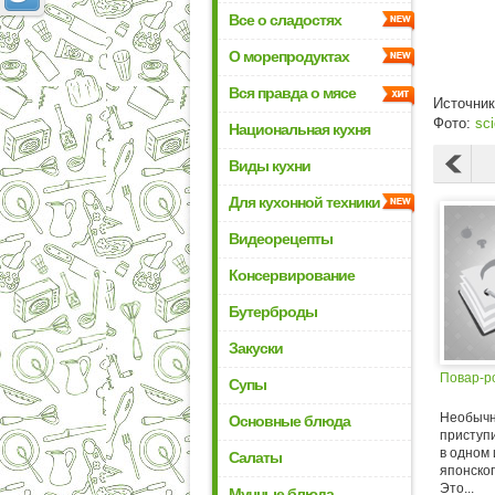
Все о сладостях
О морепродуктах
Вся правда о мясе
Источни
Фото:
sc
Национальная кухня
Виды кухни
Для кухонной техники
Видеорецепты
Консервирование
Бутерброды
Закуски
Повар-р
Супы
Необычн
Основные блюда
приступи
в одном 
Салаты
японског
Это...
Мучные блюда