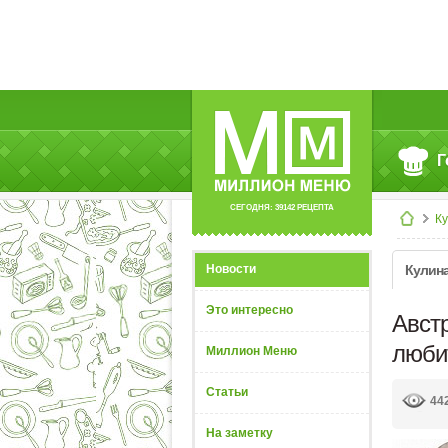
Г
СЕГОДНЯ: 39142 РЕЦЕПТА
К
Новости
Кулин
Это интересно
Авст
люби
Миллион Меню
Статьи
44
На заметку