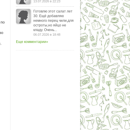
13.07.2026 в 22:23
Готовлю этот салат лет
30. Ещё добавляю
немного перец чили,для
 по
остроты,но яйцо не
кладу. Очень...
во
06.07.2026 в 18:48
Еще комментарии»
,