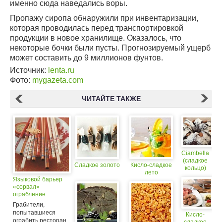
именно сюда наведались воры.
Пропажу сиропа обнаружили при инвентаризации,
которая проводилась перед транспортировкой
продукции в новое хранилище. Оказалось, что
некоторые бочки были пусты. Прогнозируемый ущерб
может составить до 9 миллионов фунтов.
Источник:
lenta.ru
Фото:
mygazeta.com
ЧИТАЙТЕ ТАКЖЕ
Ciambella
(сладкое
Сладкое золото
Кисло-сладкое
кольцо)
лето
Языковой барьер
«сорвал»
ограбление
ресторана
Грабители,
попытавшиеся
Кисло-
ограбить ресторан