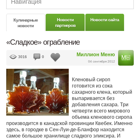
Навигация
Новости
Новости сайта
Кулинарные
партнеров
новости
«Сладкое» ограбление
Миллион Меню
3016
0
04 сентября 2012
Кленовый сироп
готовится из сока
сахарного клена, который
выпаривается без
добавления сахара. Три
четверти всего мирового
объема кленового сиропа
производится в канадской провинции Квебек. Именно
здесь, в городке в Сен-Луи-де-Бланфор находится
самое большое хранилище сладкого эликсира. И