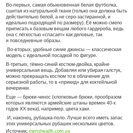
Во-первых, самая обыкновенная белая футболка,
сшитая из натуральной ткани (только она должна быть
действительно белой, а не серо-застиранной, и
идеально подходящей по размеру). Её можно смело
приписать к базовым вещам любого гардероба, ведь
она с лёгкостью «спасает» как деловые, так
и повседневные образы.
Во-вторых, удобные синие джинсы — классическая
модель с идеальной посадкой по фигуре.
В-третьих, тёмно-синий костюм-двойка, крайне
универсальная вещь. Добавляя или убирая галстук,
можно превращать костюм то в облачение для
серьезной работы, то в «прикид» для коктейльной
вечеринки.
Еще — брюки-чинос (хлопковые брюки, прообразом
которых являются армейские штаны времен 40-х
годов XX века), например, цвета хаки.
И, наконец, рубашка-поло. Лучше всего иметь запас
этих универсальных рубашек нескольких цветов.
Источник:
menshealth.com.ua