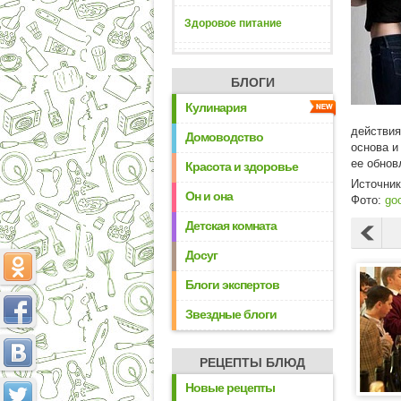
Здоровое питание
БЛОГИ
Кулинария
действия
Домоводство
основа и
ее обнов
Красота и здоровье
Источни
Он и она
Фото:
go
Детская комната
Досуг
Блоги экспертов
Звездные блоги
РЕЦЕПТЫ БЛЮД
Новые рецепты