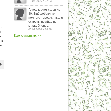
13.07.2026 в 22:23
Готовлю этот салат лет
30. Ещё добавляю
немного перец чили,для
остроты,но яйцо не
кладу. Очень...
ьма
06.07.2026 в 18:48
ип
Еще комментарии»
я
 к
сы.