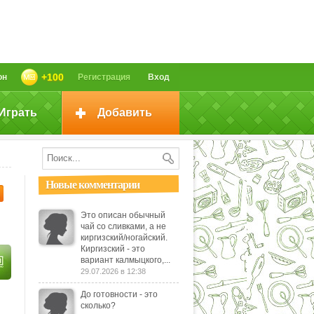
+100
он
Регистрация
Вход
Играть
Добавить
Новые комментарии
Это описан обычный
чай со сливками, а не
киргизский/ногайский.
Киргизский - это
вариант калмыцкого,...
29.07.2026 в 12:38
До готовности - это
сколько?