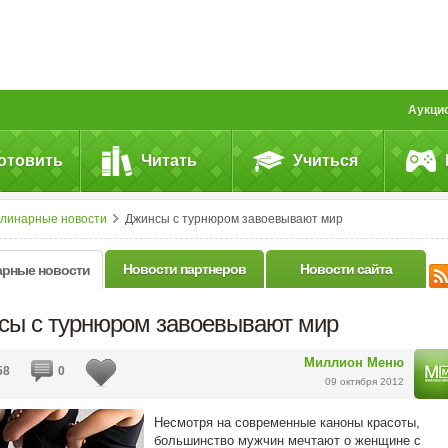
Аукци
отовить
Читать
Учиться
улинарные новости
Джинсы с турнюром завоевывают мир
Новости партнеров
Новости сайта
арные новости
сы с турнюром завоевывают мир
Миллион Меню
58
0
09 октября 2012
Несмотря на современные каноны красоты,
большинство мужчин мечтают о женщине с