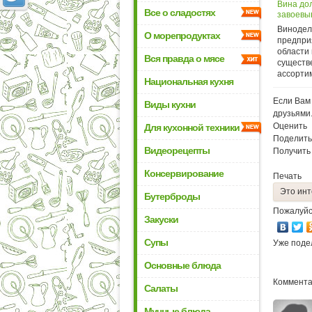
Вина до
Все о сладостях
завоевы
Винодел
О морепродуктах
предпри
области
Вся правда о мясе
существ
ассортим
Национальная кухня
Если Вам 
Виды кухни
друзьями
Оценить
Для кухонной техники
Поделить
Видеорецепты
Получить
Консервирование
Печать
Это инт
Бутерброды
Пожалуйс
Закуски
Супы
Уже поде
Основные блюда
Коммента
Салаты
Мучные блюда