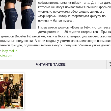
соблазнительными изгибами тела. Для тех дам,
которые не могут похвастаться пышной формой
«кормы», придумали облегающие джинсы с
«турнюром», которые формируют фигуру по
принципу белья пуш-ап.
Называются джинсы «Booster Fit», и стоят вес
демократично — 39 фунтов стерлингов. Принц
 джинсов Booster Fit такой же, как и в бюстгальтерах: достаточно жестка
 объемные подушечки. А если модницу утомит зашкаливающее внимание
ленной фигуре, подушечки можно вынуть, получив обычные узкие джин
к:
lady.mail.ru
ogle.com
ЧИТАЙТЕ ТАКЖЕ