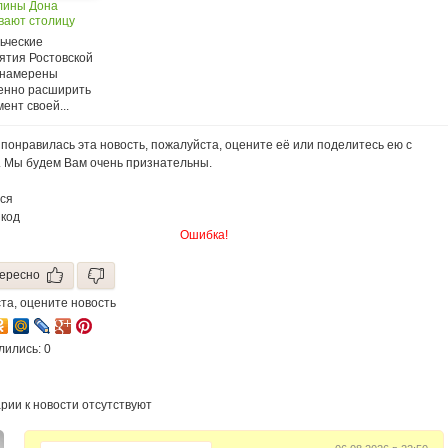
лины Дона
вают столицу
ьческие
ятия Ростовской
 намерены
енно расширить
ент своей...
понравилась эта новость, пожалуйста, оцените её или поделитесь ею с
. Мы будем Вам очень признательны.
ся
 код
Ошибка!
ересно
та, оцените новость
лились: 0
рии к новости отсутствуют