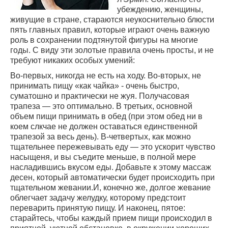
убеждению, женщины,
живущие в стране, стараются неукоснительно блюсти
пять главных правил, которые играют очень важную
роль в сохранении подтянутой фигуры на многие
годы. С виду эти золотые правила очень просты, и не
требуют никаких особых умений:
Во-первых, никогда не есть на ходу. Во-вторых, не
принимать пищу «как чайка» - очень быстро,
суматошно и практически не жуя. Получасовая
трапеза — это оптимально. В третьих, основной
объем пищи принимать в обед (при этом обед ни в
коем слкчае не должен оставаться единственной
трапезой за весь день). В-четвертых, как можно
тщательнее пережевывать еду — это ускорит чувство
насыщеня, и вы съедите меньше, в полной мере
насладившись вкусом еды. Добавьте к этому массаж
десен, который автоматически будет происходить при
тщательном жевании.И, конечно же, долгое жевание
облегчает задачу желудку, которому предстоит
переварить принятую пищу. И наконец, пятое:
старайтесь, чтобы каждый прием пищи происходил в