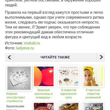
приятной, уютной обстановке, в окружении хороших
людей.
Правила на первый взгляд кажутся простыми и легко
выполнимыми, однако при учете современного ритма
жизни, следовать им подчас оказывается непросто.
Тем не менее, Л'Эрмит уверен, что при соблюдении
этих рекомендаций дамам обеспечена отличная
фигура и цветущий вид в любом возрасте.
Источник:
rosbalt.ru
Фото:
ladyeve.ru
ЧИТАЙТЕ ТАКЖЕ
Красные
6 секретов
6 простых
Кофеин
апельсины и
идеального
секретов
способствует
помидоры -
супа
ухоженной
стройности
секрет
женщины
стройности и
Бразильские
здоровья