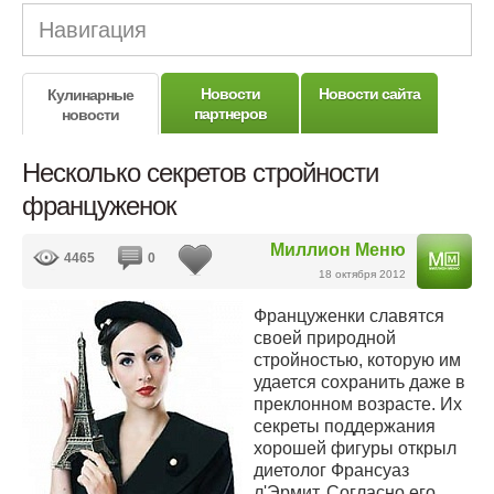
Навигация
Новости
Новости сайта
Кулинарные
партнеров
новости
Несколько секретов стройности
француженок
Миллион Меню
4465
0
18 октября 2012
Француженки славятся
своей природной
стройностью, которую им
удается сохранить даже в
преклонном возрасте. Их
секреты поддержания
хорошей фигуры открыл
диетолог Франсуаз
л'Эрмит. Согласно его