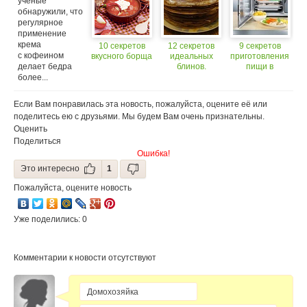
ученые
обнаружили, что
регулярное
применение
крема
10 секретов
12 секретов
9 секретов
с кофеином
вкусного борща
идеальных
приготовления
делает бедра
блинов.
пищи в
пароварке
более...
Если Вам понравилась эта новость, пожалуйста, оцените её или
поделитесь ею с друзьями. Мы будем Вам очень признательны.
Оценить
Поделиться
Ошибка!
Это интересно
1
Пожалуйста, оцените новость
Уже поделились: 0
Комментарии к новости отсутствуют