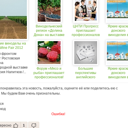
Винодельческий
ЦНТИ Прогресс
Яркие краск
регион «Долина
приглашает
донского
Дона» на выставке
профессионалов
виноделия 
Russian Wine Fair
обсудить все
палитре вкус
кие виноделы на
2012
нюансы
Taste of
Wine Fair 2012
организации
Moscow
успешных банкетов
 фронтом
т Ростовская
на
родной выставке
Форум «Мясо и
Большие
Яркие краск
ия Напитков /...
рыба» приглашает
перспективы
донского
профессионалов!
английского
виноделия 
виноделия
палитре вкус
Taste of
понравилась эта новость, пожалуйста, оцените её или поделитесь ею с
Moscow
. Мы будем Вам очень признательны.
ся
 код
Ошибка!
ересно
1