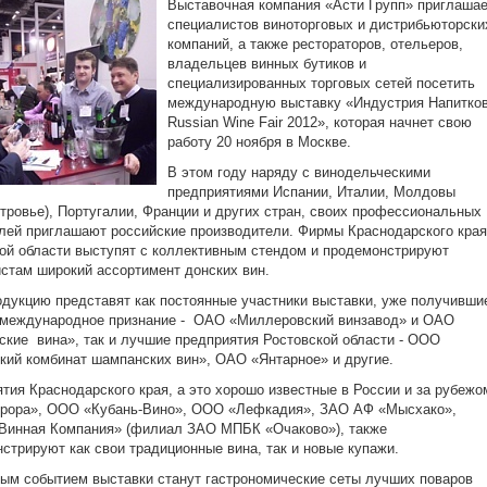
Выставочная компания «Асти Групп» приглаша
специалистов виноторговых и дистрибьюторски
компаний, а также рестораторов, отельеров,
владельцев винных бутиков и
специализированных торговых сетей посетить
международную выставку «Индустрия Напитков
Russian Wine Fair 2012», которая начнет свою
работу 20 ноября в Москве.
В этом году наряду с винодельческими
предприятиями Испании, Италии, Молдовы
тровье), Португалии, Франции и других стран, своих профессиональных
лей приглашают российские производители. Фирмы Краснодарского края
ой области выступят с коллективным стендом и продемонстрируют
стам широкий ассортимент донских вин.
дукцию представят как постоянные участники выставки, уже получивши
 международное признание - ОАО «Миллеровский винзавод» и ОАО
кие вина», так и лучшие предприятия Ростовской области - ООО
кий комбинат шампанских вин», ОАО «Янтарное» и другие.
тия Краснодарского края, а это хорошо известные в России и за рубежо
рора», ООО «Кубань-Вино», ООО «Лефкадия», ЗАО АФ «Мысхако»,
Винная Компания» (филиал ЗАО МПБК «Очаково»), также
стрируют как свои традиционные вина, так и новые купажи.
ым событием выставки станут гастрономические сеты лучших поваров