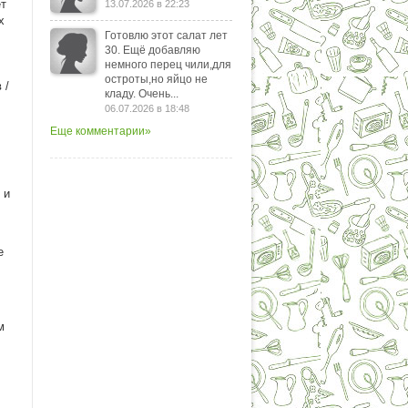
ет
13.07.2026 в 22:23
х
Готовлю этот салат лет
30. Ещё добавляю
немного перец чили,для
остроты,но яйцо не
 /
кладу. Очень...
06.07.2026 в 18:48
Еще комментарии»
 и
е
м