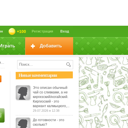
+100
он
Регистрация
Вход
Играть
Добавить
я
Новые комментарии
Это описан обычный
чай со сливками, а не
киргизский/ногайский.
Киргизский - это
вариант калмыцкого,...
29.07.2026 в 12:38
До готовности - это
сколько?