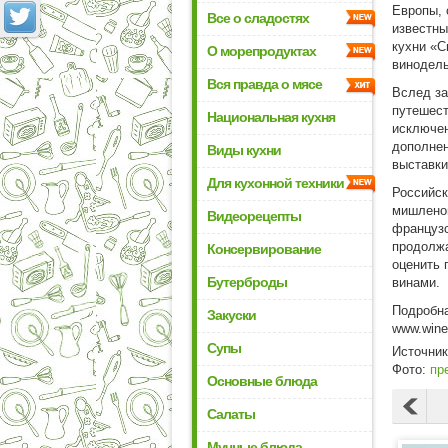
Европы, 
Все о сладостях
известны
кухни «С
О морепродуктах
винодел
Вся правда о мясе
Вслед за
путешест
Национальная кухня
исключен
дополнен
Виды кухни
выставки
Для кухонной техники
Российск
мишленов
Видеорецепты
французс
продолжа
Консервирование
оценить 
Бутерброды
винами.
Подробна
Закуски
www
Супы
Источни
Фото:
пр
Основные блюда
Салаты
Мучные блюда