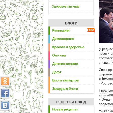
Здоровое питание
БЛОГИ
Кулинария
Домоводство
Красота и здоровье
(Преднес
посетите
Он и она
Ростовск
специали
Детская комната
Свою про
Досуг
широкое
«Цимлянс
Блоги экспертов
«Ростовс
Звездные блоги
Предприя
ОАО «Ав
«Южная 
РЕЦЕПТЫ БЛЮД
продемон
Новые рецепты
Уникальн