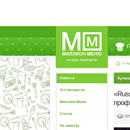
Г
СЕГОДНЯ: 39142 РЕЦЕПТА
Н
Кулин
Новости
Это интересно
«Russ
проф
Миллион Меню
Статьи
27
На заметку