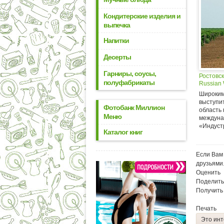
Кондитерские изделия и
выпечка
Напитки
Десерты
Гарниры, соусы,
Ростовс
полуфабрикаты
Russian 
Широким
выступи
Фотобанк Миллион
область 
Меню
междуна
«Индустр
Каталог книг
Если Вам 
друзьями
Оценить
Поделить
Получить
Печать
Это инт