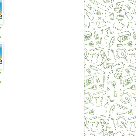
и
в
ов
и
в
ов