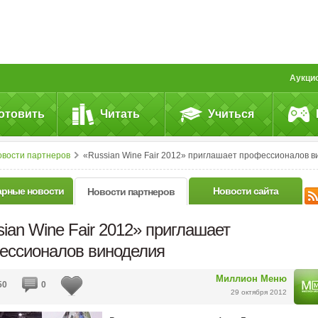
Аукци
отовить
Читать
Учиться
овости партнеров
«Russian Wine Fair 2012» приглашает профессионалов винодели
арные новости
Новости сайта
Новости партнеров
ian Wine Fair 2012» приглашает
ессионалов виноделия
Миллион Меню
50
0
29 октября 2012