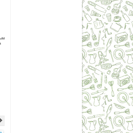
ным
и