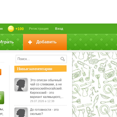
+100
он
Регистрация
Вход
Играть
Добавить
Новые комментарии
Это описан обычный
чай со сливками, а не
киргизский/ногайский.
Киргизский - это
вариант калмыцкого,...
29.07.2026 в 12:38
ны,
До готовности - это
т,
сколько?