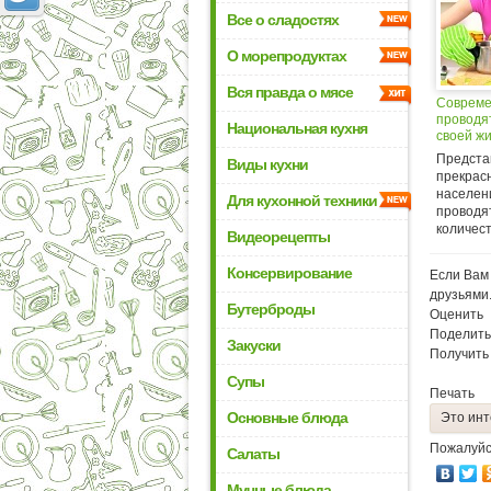
Все о сладостях
О морепродуктах
Вся правда о мясе
Соврем
проводя
Национальная кухня
своей жи
Предста
Виды кухни
прекрас
населен
Для кухонной техники
проводя
количест
Видеорецепты
Консервирование
Если Вам 
друзьями
Бутерброды
Оценить
Поделить
Закуски
Получить
Супы
Печать
Основные блюда
Это инт
Пожалуйс
Салаты
Мучные блюда