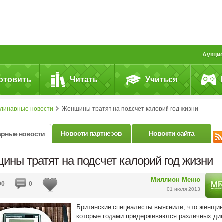
Аукци
отовить
Читать
Учиться
улинарные новости
Женщины тратят на подсчет калорий год жизни
Новости партнеров
Новости сайта
арные новости
ины тратят на подсчет калорий год жизни
Миллион Меню
90
0
01 июля 2013
Британские специалисты выяснили, что женщи
которые годами придерживаются различных дие