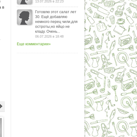
0
13.07.2026 в 22:23
а в
Готовлю этот салат лет
30. Ещё добавляю
немного перец чили,для
остроты,но яйцо не
кладу. Очень...
06.07.2026 в 18:48
т
Еще комментарии»