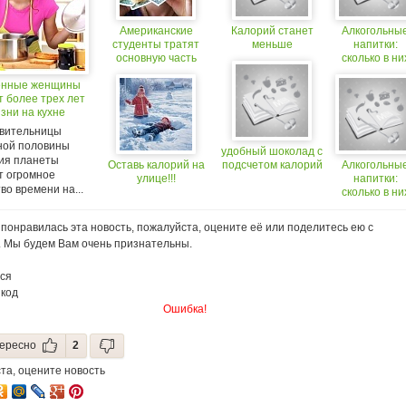
Американские
Калорий станет
Алкогольны
студенты тратят
меньше
напитки:
основную часть
сколько в ни
денег на еду и
калорий?
енные женщины
спиртное (+18)
т более трех лет
зни на кухне
вительницы
ной половины
удобный шоколад с
ия планеты
Оставь калорий на
подсчетом калорий
Алкогольны
т огромное
улице!!!
напитки:
во времени на...
сколько в ни
калорий?
понравилась эта новость, пожалуйста, оцените её или поделитесь ею с
. Мы будем Вам очень признательны.
ся
 код
Ошибка!
ересно
2
та, оцените новость