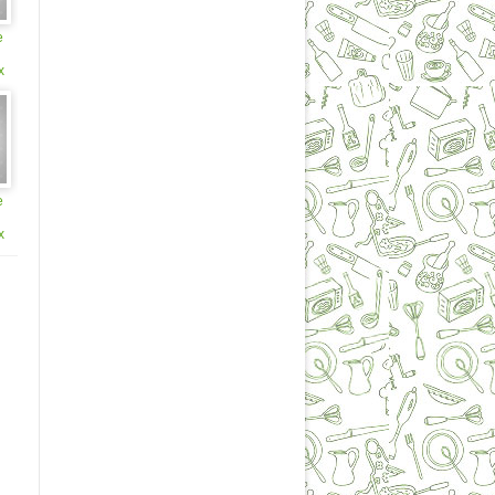
е
х
е
х