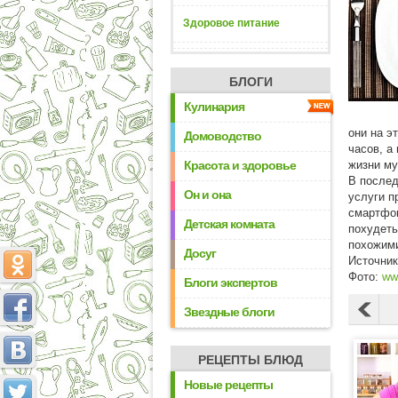
Здоровое питание
БЛОГИ
Кулинария
они на э
Домоводство
часов, а
Красота и здоровье
жизни му
В послед
Он и она
услуги п
смартфон
Детская комната
похудеть
похожими
Досуг
Источни
Фото:
ww
Блоги экспертов
Звездные блоги
РЕЦЕПТЫ БЛЮД
Новые рецепты