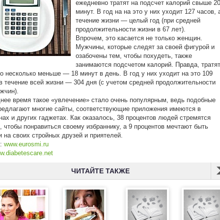
ежедневно тратят на подсчет калорий свыше 2
минут. В год на на это у них уходит 127 часов, 
течение жизни — целый год (при средней
продолжительности жизни в 67 лет).
Впрочем, это касается не только женщин.
Мужчины, которые следят за своей фигурой и
озабочены тем, чтобы похудеть, также
занимаются подсчетом калорий. Правда, тратя
то несколько меньше — 18 минут в день. В год у них уходит на это 109
 в течение всей жизни — 304 дня (с учетом средней продолжительности
жчин).
нее время такое «увлечение» стало очень популярным, ведь подобные
редлагают многие сайты, соответствующие приложения имеются в
ах и других гаджетах. Как оказалось, 38 процентов людей стремятся
, чтобы понравиться своему избраннику, а 9 процентов мечтают быть
 на своих стройных друзей и приятелей.
к:
www.eurosmi.ru
w.diabetescare.net
ЧИТАЙТЕ ТАКЖЕ