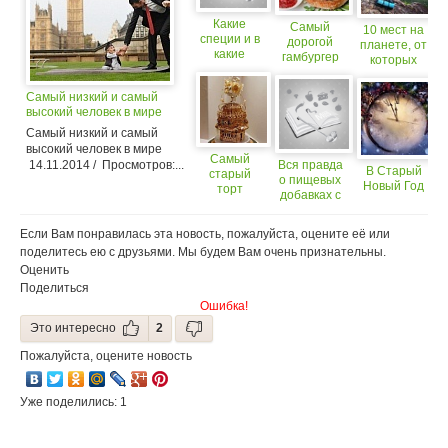
Какие
Самый
10 мест на
специи и в
дорогой
планете, от
какие
гамбургер
которых
блюда
на планете
захватывает
добавлять?
подают с
дух
Самый низкий и самый
золотой
высокий человек в мире
зубочисткой
Самый низкий и самый
высокий человек в мире
Самый
14.11.2014 / Просмотров:...
Вся правда
В Старый
старый
о пищевых
Новый Год
торт
добавках с
индексом Е:
какие
Если Вам понравилась эта новость, пожалуйста, оцените её или
вредны, а
поделитесь ею с друзьями. Мы будем Вам очень признательны.
какие
Оценить
безопасны
для
Поделиться
организма?
Ошибка!
Это интересно
2
Пожалуйста, оцените новость
Уже поделились: 1