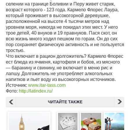
селении на границе Боливии и Перу живет старик,
возраст которого - 123 года. Кармело Флорес Лаура,
который проживает в высокогорной деревушке,
расположенной на высоте 4 тысячи метров над
уровнем моря, никогда не покидал этих мест. У него
трое детей, 40 внуков и 19 правнуков. Пася скот, он
всю жизнь много ходил пешком по горам. Он до сих
пор сохраняет физическую активность и не пользуется
тростью.
Что включает в рацион долгожитель? Кармело Флорес
ест блюда из ячменя, картофеля и бобов, из мясного
— баранину и свинину, не включает в меню рис и
лапшу. Долгожитель не употребляет алкогольных
напитков и пьет воду из высокогорных источников.
Источник:
www.itar-tass.com
Фото:
http://latindex.ru/
ЧИТАЙТЕ ТАКЖЕ