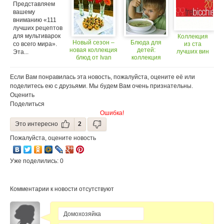
долларов
Представляем
BW 2601M/FR
(18+)
вашему
вниманию «111
лучших рецептов
для мультиварок
Коллекция
Новый сезон –
Блюда для
со всего мира».
из ста
новая коллекция
детей:
лучших вин
Эта...
блюд от Ivan
коллекция
— впервые в
catering!
рецептов
России!
Если Вам понравилась эта новость, пожалуйста, оцените её или
поделитесь ею с друзьями. Мы будем Вам очень признательны.
Оценить
Поделиться
Ошибка!
Это интересно
2
Пожалуйста, оцените новость
Уже поделились: 0
Комментарии к новости отсутствуют