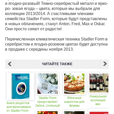
и ягодно-розовый! Темно-серебристый металл и ярко-
ро- зовая ягода – цвета, которые мы выбрали для
коллекции 2013/2014. А счастливыми членами
семейства Stadler Form, которые будут представлены
в новых облачениях, станут Anton, Fred, Max и Oskar.
Они просто сияют от радости!
Перечисленная климатическая техника Stadler Form в
серебристом и ягодно-розовом цветах будет доступна
в продаже с середины ноября 2013.
ЧИТАЙТЕ ТАКЖЕ
Уникальная
Stadler Form
Яблочная
коллекция
представляет
шарлотка для
Книга рецептов
вин
Selina, стильный
формы
для мультиварок
оценивается
супертонкий
OURSSON
от Stadler Form
в 5 млн
гигрометр
SPRING FORM