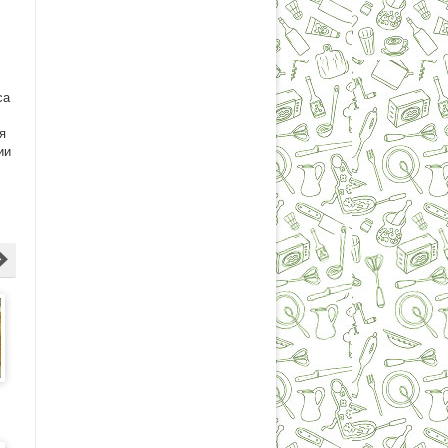
са
я
ии
—