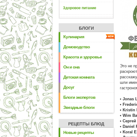
Здоровое питание
БЛОГИ
Кулинария
Домоводство
Красота и здоровье
Это не п
Он и она
раскроют
Детская комната
расскажу
шли име
Досуг
гастроно
Блоги экспертов
•
Jonas 
•
Frederi
Звездные блоги
•
Kristin
•
Wim Ba
•
Сергей
РЕЦЕПТЫ БЛЮД
•
Daniel 
•
Koral E
Новые рецепты