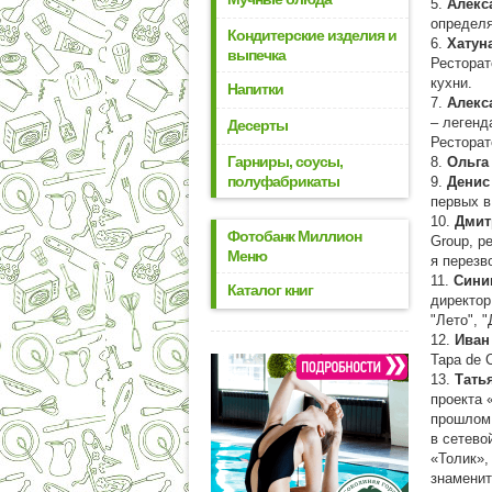
5.
Алекс
определя
Кондитерские изделия и
6.
Хатун
выпечка
Ресторат
кухни.
Напитки
7.
Алекс
– легенд
Десерты
Ресторат
Гарниры, соусы,
8.
Ольга
полуфабрикаты
9.
Денис
первых в
10.
Дмит
Фотобанк Миллион
Group, р
Меню
я перезв
11.
Сини
Каталог книг
директор
"Лето", 
12.
Иван
Tapa de 
13.
Тать
проекта 
прошлом 
в сетево
«Толик»,
знаменит