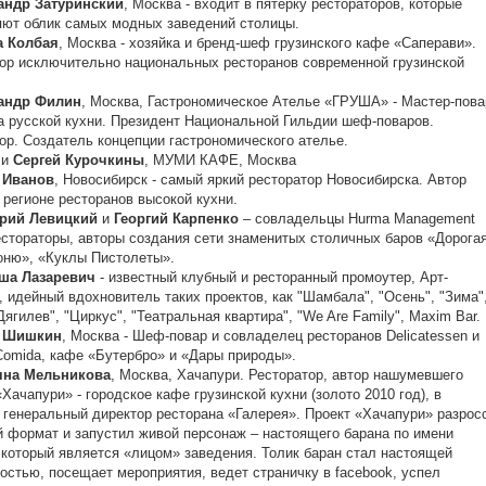
андр Затуринский
, Москва - входит в пятерку рестораторов, которые
ют облик самых модных заведений столицы.
а Колбая
, Москва - хозяйка и бренд-шеф грузинского кафе «Саперави».
ор исключительно национальных ресторанов современной грузинской
андр Филин
, Москва, Гастрономическое Ателье «ГРУША» - Мастер-пова
а русской кухни. Президент Национальной Гильдии шеф-поваров.
ор. Создатель концепции гастрономического ателье.
и
Сергей Курочкины
, МУМИ КАФЕ, Москва
 Иванов
, Новосибирск - самый яркий ресторатор Новосибирска. Автор
 регионе ресторанов высокой кухни.
рий Левицкий
и
Георгий Карпенко
– совладельцы Hurma Management
естораторы, авторы создания сети знаменитых столичных баров «Дорогая
оню», «Куклы Пистолеты».
ша Лазаревич
- известный клубный и ресторанный промоутер, Арт-
, идейный вдохновитель таких проектов, как "Шамбала", "Осень", "Зима"
"Дягилев", "Циркус", "Театральная квартира", "We Are Family", Maxim Bar.
 Шишкин
, Москва - Шеф-повар и совладелец ресторанов Delicatessen и
Comida, кафе «Бутербро» и «Дары природы».
яна Мельникова
, Москва, Хачапури. Ресторатор, автор нашумевшего
«Хачапури» - городское кафе грузинской кухни (золото 2010 год), в
генеральный директор ресторана «Галерея». Проект «Хачапури» разрос
й формат и запустил живой персонаж – настоящего барана по имени
 который является «лицом» заведения. Толик баран стал настоящей
остью, посещает мероприятия, ведет страничку в facebook, успел