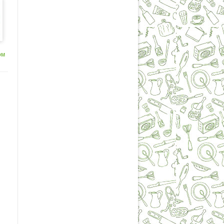
й
й
ом