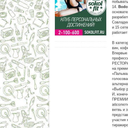
побывать
14.
Bodo 
основате
разрабат
Совладел
и 15 сет
работает
В катего
вин, коф
Впервые 
професси
РЕСТОРА
на преми
«Пальма»
голосова
альтерна
«Выбор 
И, коне
ПРЕМИИ 
абсолютн
ветвь и 
представ
участия 
тиражиро