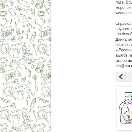
года. Вр
мероприя
www.palm
Справка:
вручает 
Leaders 
Даниэлем
ресторан
и России
awards.r
Более п
ms@nta-r