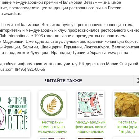
учение международной премии «Пальмовая Ветвь» — значимое
тие, предопределяющее тенденции ресторанного рынка России.
a-awards.ru
 Премию «Пальмовая Ветвь» за лучшую ресторанную концепцию года
авторитетный международный клуб профессионалов ресторанного бизне
Club International с 1993 года, во главе с президентом-основателем
 Маджонши. Ежегодно за статус лучшей ресторанной концепции борютс
ы Франции, Бельгии, Швейцарии, Германии, Люксембурга, Великобритан
, а в недалеком будущем –Ирландии, Турции и Украины. www.palma-
u
одробную информацию можно получить у PR-директора Марии Спицыной
us.com 8(495) 921-08-56
ЧИТАЙТЕ ТАКЖЕ
Рестораны-
Международный
Фестиваль
номинанты на
фестиваль пива и
толмы (арм.
международную
национальных
Դոլմայի
Премию
напитков
փառատոն) 