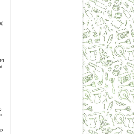
д)
ЛЯ
ы
ю
и»
13