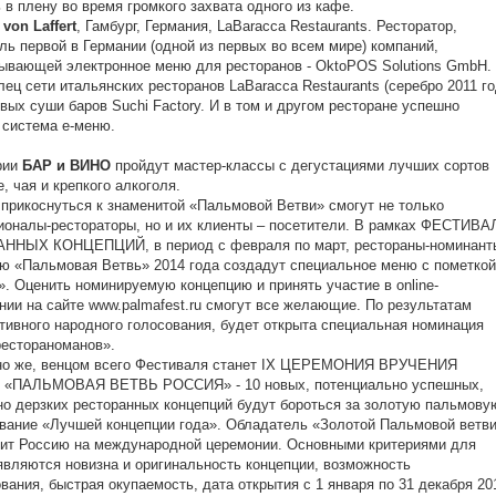
 в плену во время громкого захвата одного из кафе.
von Laffert
, Гамбург, Германия, LaBaracca Restaurants. Ресторатор,
ль первой в Германии (одной из первых во всем мире) компаний,
ывающей электронное меню для ресторанов - OktoPOS Solutions GmbH.
ец сети итальянских ресторанов LaBaracca Restaurants (серебро 2011 го
евых суши баров Suchi Factory. И в том и другом ресторане успешно
 система е-меню.
рии
БАР и ВИНО
пройдут мастер-классы с дегустациями лучших сортов
е, чая и крепкого алкоголя.
прикоснуться к знаменитой «Пальмовой Ветви» смогут не только
оналы-рестораторы, но и их клиенты – посетители. В рамках ФЕСТИВА
ННЫХ КОНЦЕПЦИЙ, в период с февраля по март, рестораны-номинант
ю «Пальмовая Ветвь» 2014 года создадут специальное меню с пометкой
. Оценить номинируемую концепцию и принять участие в online-
нии на сайте www.palmafest.ru смогут все желающие. По результатам
тивного народного голосования, будет открыта специальная номинация
рестораноманов».
чно же, венцом всего Фестиваля станет IX ЦЕРЕМОНИЯ ВРУЧЕНИЯ
«ПАЛЬМОВАЯ ВЕТВЬ РОССИЯ» - 10 новых, потенциально успешных,
о дерзких ресторанных концепций будут бороться за золотую пальмову
звание «Лучшей концепции года». Обладатель «Золотой Пальмовой ветв
ит Россию на международной церемонии. Основными критериями для
являются новизна и оригинальность концепции, возможность
вания, быстрая окупаемость, дата открытия с 1 января по 31 декабря 20