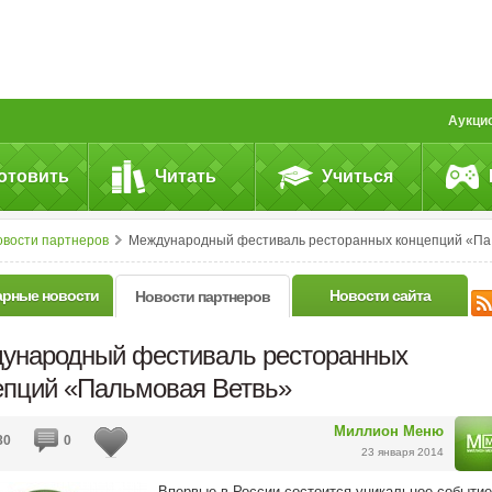
Аукци
отовить
Читать
Учиться
овости партнеров
Международный фестиваль ресторанных концепций «Пальмовая Ветвь»
арные новости
Новости сайта
Новости партнеров
ународный фестиваль ресторанных
епций «Пальмовая Ветвь»
Миллион Меню
80
0
23 января 2014
Впервые в России состоится уникальное событие