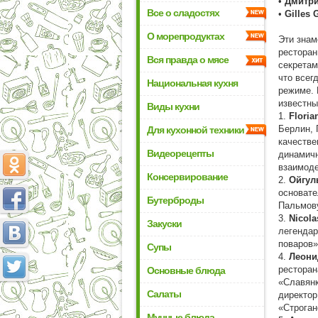
•
Дмитр
Все о сладостях
•
Gilles 
О морепродуктах
Эти зна
ресторан
Вся правда о мясе
секретам
что всег
Национальная кухня
режиме. 
известны
Виды кухни
1.
Floria
Берлин, 
Для кухонной техники
качестве
Видеорецепты
динамичн
взаимод
Консервирование
2.
Ойгул
основат
Бутерброды
Пальмову
3.
Nicola
Закуски
легендар
поваров
Супы
4.
Леони
ресторан
Основные блюда
«Славянк
Салаты
директор
«Строган
Мучные блюда