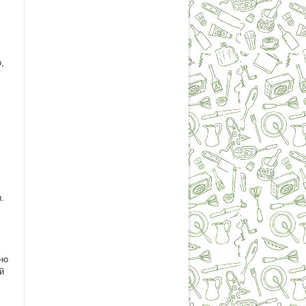
,
и.
но
й