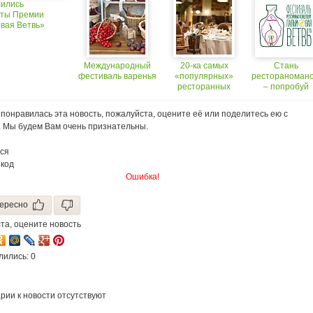
ились
"Пальмовая ветвь"
ежегодный
ты Премии
представили свои
всеармянски
вая Ветвь»
концепции и
фестиваль
фестивальное
национально
меню
кухни.
Международный
20-ка самых
Стань
фестиваль варенья
«популярных»
рестораноман
ресторанных
– попробуй
уловок
«Пальмовую
ветвь»!
понравилась эта новость, пожалуйста, оцените её или поделитесь ею с
. Мы будем Вам очень признательны.
ся
 код
Ошибка!
ересно
та, оцените новость
лились: 0
рии к новости отсутствуют