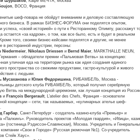
ий Шуршаков
, Кафе МЕЧТА, Москва
Goujon
, BOCO, Франция
менитые шеф-повара не обойдут вниманием и деловую составляющую
ного бизнеса. В рамках БИЗНЕС-ФОРУМА они поделятся опытом,
и успеха, «своей историей» о пути к Ресторанному Олимпу, расскажут то
да остается «за кадром», о том, как все было, есть и будет в реальном
Кроме того, своими бизнес-кейсами поделятся и другие, не менее
е в ресторанной индустрии, персоны:
n Niedermeier
,
Nikolaus Driessen
и
Bernd Maier
, MARKTHALLE NEUN,
Германия – обладатели премии «Пальмовая Ветвь» за концепцию:
нная уличная еда на территории рынка как идея создания единого
ого пространства со свежими продуктами, гастро-культурой и живого
ействия с людьми.
ь Мусаханова
и
Юлия Федоришина
, РИБАМБЕЛЬ, Москва -
ельницы детского клуба РИБАМБЕЛЬ, который получил серебряную
ю Ветвь на международной церемонии, как лучшая концепция из Росси
s
и
François Bergerault
, L'atelier des Chefs, Франция - основатели
ной концепции – сети, так называемых, «кулинарных ателье шеф-
».
д Гарбар
, Санкт-Петербург - создатель казино-клуба «Премьер» и
а «Палкинъ». Руководитель проектов «Молодая гвардия», «Ибица», кази
а» (гостиница Рэдиссон-Славянская), Москва. Учредитель и Генеральны
 компании «Свои в Городе» (Русская рюмочная №1). Со-учредитель
ов Стейк Хаус».