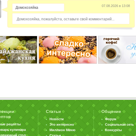
07.08.2026 в 13:08
Домохозяйка, пожалуйста, оставьте свой комментарий...
лекции
Статьи
Общение
ептов
Новости
Форум
вые рецепты
Это интересно
Социальная сеть
оварь кулинара
Миллион Меню
Конкурсы
аздничный стол
Статьи