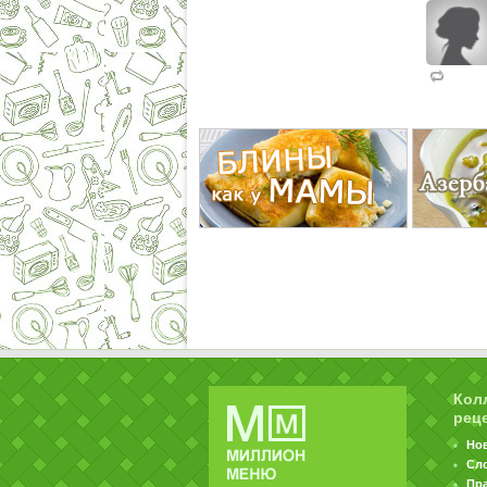
Кол
рец
Но
Сл
Пр