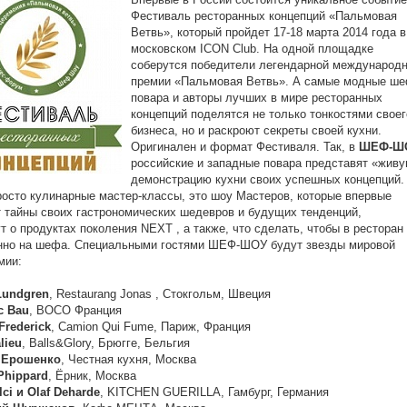
Фестиваль ресторанных концепций «Пальмовая
Ветвь», который пройдет 17-18 марта 2014 года в
московском ICON Club. На одной площадке
соберутся победители легендарной международ
премии «Пальмовая Ветвь». А самые модные ше
повара и авторы лучших в мире ресторанных
концепций поделятся не только тонкостями своег
бизнеса, но и раскроют секреты своей кухни.
Оригинален и формат Фестиваля. Так, в
ШЕФ-Ш
российские и западные повара представят «жив
демонстрацию кухни своих успешных концепций.
росто кулинарные мастер-классы, это шоу Мастеров, которые впервые
 тайны своих гастрономических шедевров и будущих тенденций,
т о продуктах поколения NEXT , а также, что сделать, чтобы в ресторан
нно на шефа. Специальными гостями ШЕФ-ШОУ будут звезды мировой
мии:
Lundgren
, Restaurang Jonas , Стокгольм, Швеция
c Bau
, BOCO Франция
 Frederick
, Camion Qui Fume, Париж, Франция
lieu
, Balls&Glory, Брюгге, Бельгия
 Ерошенко
, Честная кухня, Москва
Phippard
, Ёрник, Москва
lci и Olaf Deharde
, KITCHEN GUERILLA, Гамбург, Германия