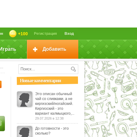
+100
он
Регистрация
Вход
Играть
Добавить
Новые комментарии
Это описан обычный
чай со сливками, а не
киргизский/ногайский.
Киргизский - это
вариант калмыцкого,...
29.07.2026 в 12:38
До готовности - это
сколько?
 -