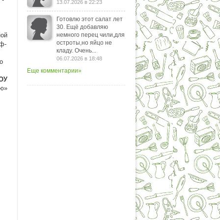
13.07.2026 в 22:23
Готовлю этот салат лет
30. Ещё добавляю
ной
немного перец чили,для
остроты,но яйцо не
ф-
кладу. Очень...
06.07.2026 в 18:48
о
Еще комментарии»
ОУ
ую»