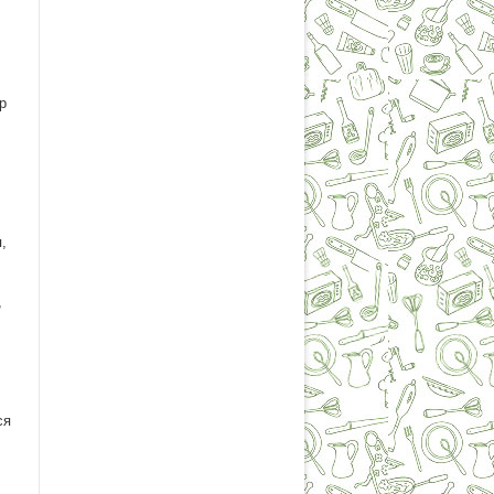
р
,
,
ся