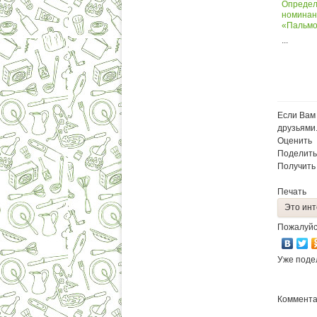
Определ
номинан
«Пальмо
...
Если Вам 
друзьями
Оценить
Поделить
Получить
Печать
Это инт
Пожалуйс
Уже поде
Коммента