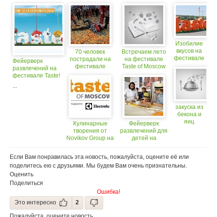
Изобилие
вкусов на
70 человек
Встречаем лето
фестивале
пострадали на
на фестивале
Фейерверк
Taste of
фестивале
Taste of Moscow
развлечений на
Moscow
апельсинов в
2016!
фестивале Taste!
2014 в
Италии
...
Лужниках
закуска из
бекона и
яиц
Кулинарные
Фейерверк
творения от
развлечений для
Novikov Group на
детей на
фестивале Taste
фестивале Taste
of Moscow 2016
Если Вам понравилась эта новость, пожалуйста, оцените её или
поделитесь ею с друзьями. Мы будем Вам очень признательны.
Оценить
Поделиться
Ошибка!
Это интересно
2
Пожалуйста, оцените новость