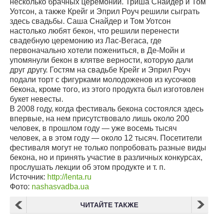
несколько брачных церемоний. Триша Снайдер и Том
Уотсон, а также Крейг и Эприл Роуч решили сыграть
здесь свадьбы. Саша Снайдер и Том Уотсон
настолько любят бекон, что решили перенести
свадебную церемонию из Лас-Вегаса, где
первоначально хотели пожениться, в Де-Мойн и
упомянули бекон в клятве верности, которую дали
друг другу. Гостям на свадьбе Крейг и Эприл Роуч
подали торт с фигурками молодоженов из кусочков
бекона, кроме того, из этого продукта был изготовлен
букет невесты.
В 2008 году, когда фестиваль бекона состоялся здесь
впервые, на нем присутствовало лишь около 200
человек, в прошлом году — уже восемь тысяч
человек, а в этом году — около 12 тысяч. Посетители
фестиваля могут не только попробовать разные виды
бекона, но и принять участие в различных конкурсах,
прослушать лекции об этом продукте и т. п.
Источник:
http://lenta.ru
Фото:
nashasvadba.ua
ЧИТАЙТЕ ТАКЖЕ