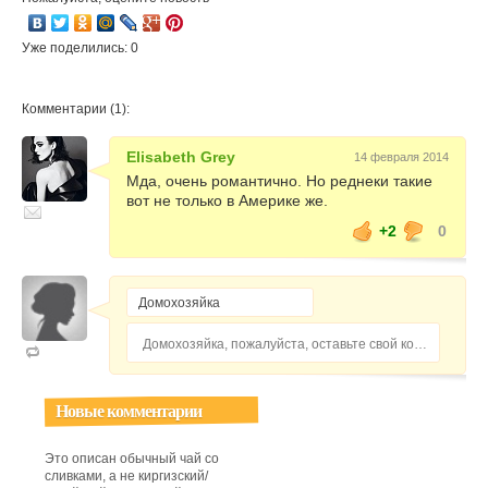
Уже поделились: 0
Комментарии (1):
Elisabeth Grey
14 февраля 2014
Мда, очень романтично. Но реднеки такие
вот не только в Америке же.
+2
0
Домохозяйка, пожалуйста, оставьте свой комментарий...
Новые комментарии
Это описан обычный чай со
сливками, а не киргизский/