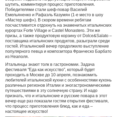
шутить, комментируя процесс приготовления.
Победителями стали шеф-повар Василий
Емельяненко и Рафаэль Казумян (1-е место в шоу
«Мастер шеф»). В скором времени ребятам
посчастливится отдохнуть на знаменитых итальянских
курортах Forte Village и Castel Monastero. Эти же
призы, а также продуктовую корзину от Dolce&Salato –
поставщика итальянских продуктов, разыграли среди
гостей. Итальянский вечер продолжило выступление
популярного певца и композитора Франческо Барбато
из Неаполя.
Итальянцы знают толк в гастрономии. Задача
фестиваля “Еда как искусство”, который будет
проходить в Москве до 10 апреля, познакомить
любителей итальянской кухни с особенностями кухонь
различных регионов Италии и эногастрономическими
путешествиями в эту солнечную страну. И надо
признать, что и итальянские и русские повара в этот
вечер еще раз показали гостям открытия фестиваля,
что процесс приготовления блюд, как и еда –
настоящее искусство!