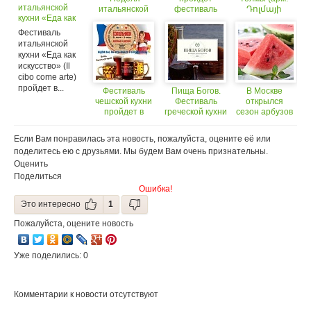
итальянской
итальянской
фестиваль
Դոլմայի
кухни «Еда как
кухни"
бунтарской
փառատոն)
искусство» (Il
кухни Omnivore
— ежегодный
Фестиваль
cibo come arte)
всеармянский
итальянской
стартовал в
фестиваль
кухни «Еда как
Москве
национальной
искусство» (Il
кухни.
cibo come arte)
пройдет в...
Фестиваль
Пища Богов.
В Москве
чешской кухни
Фестиваль
открылся
пройдет в
греческой кухни
сезон арбузов
Москве
в Москве 31
января-02
Если Вам понравилась эта новость, пожалуйста, оцените её или
февраля
поделитесь ею с друзьями. Мы будем Вам очень признательны.
Оценить
Поделиться
Ошибка!
Это интересно
1
Пожалуйста, оцените новость
Уже поделились: 0
Комментарии к новости отсутствуют