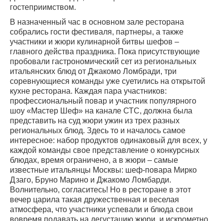
гостеприимством.
В назначенный час в основном зале ресторана
собрались гости фестиваля, партнеры, а также
участники и жюри кулинарной битвы шефов –
главного действа праздника. Пока присутствующие
пробовали гастрономический сет из региональных
итальянских блюд от Джакомо Ломбради, три
соревнующиеся команды уже суетились на открытой
кухне ресторана. Каждая пара участников:
профессиональный повар и участник популярного
шоу «Мастер Шеф» на канале СТС, должна была
представить на суд жюри ужин из трех разных
региональных блюд. Здесь то и началось самое
интересное: набор продуктов одинаковый для всех, у
каждой команды свое представление о конкурсных
блюдах, время ограничено, а в жюри – самые
известные итальянцы Москвы: шеф-повара Мирко
Дзаго, Бруно Марино и Джакомо Ломбарди.
Волнительно, согласитесь! Но в ресторане в этот
вечер царила такая дружественная и веселая
атмосфера, что участники успевали и блюда свои
вовремя подавать на дегустацию жюри, и искрометно