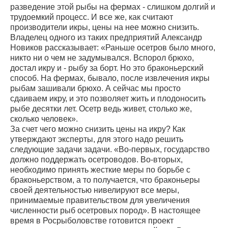
разведение этой рыбы на фермах - слишком долгий и
трудоемкий процесс. И все же, как считают
производители икры, цены на нее можно снизить.
Владелец одного из таких предприятий Александр
Новиков рассказывает: «Раньше осетров было много,
никто ни о чем не задумывался. Вспорол брюхо,
достал икру и - рыбу за борт. Но это браконьерский
способ. На фермах, бывало, после извлечения икры
рыбам зашивали брюхо. А сейчас мы просто
сдаиваем икру, и это позволяет жить и плодоносить
рыбе десятки лет. Осетр ведь живет, столько же,
сколько человек».
За счет чего можно снизить цены на икру? Как
утверждают эксперты, для этого надо решить
следующие задачи задачи. «Во-первых, государство
должно поддержать осетроводов. Во-вторых,
необходимо принять жесткие меры по борьбе с
браконьерством, а то получается, что браконьеры
своей деятельностью нивелируют все меры,
принимаемые правительством для увеличения
численности рыб осетровых пород». В настоящее
время в Росрыболовстве готовится проект