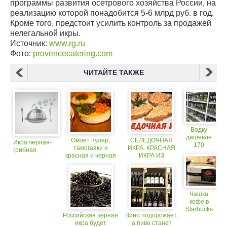
программы развития осетрового хозяйства России, на
реализацию которой понадобится 5-6 млрд руб. в год.
Кроме того, предстоит усилить контроль за продажей
нелегальной икры.
Источник:
www.rg.ru
Фото:
provencecatering.com
ЧИТАЙТЕ ТАКЖЕ
Водку
дешевле
Омлет пуляр,
СЕЛЕДОЧНАЯ
Икра черная-
170
тамогаяки и
ИКРА. КРАСНАЯ
грибная
рублей
красная и черная
ИКРА ИЗ
нельзя
икра
СЕЛЬДИ. ИКРА
будет
ИЗ СЕЛЕДКИ
найти на
РЕЦЕПТ
прилавках
(18+)
Чашка
кофе в
Starbucks
Российская черная
Вино подорожает,
будет
икра будет
а пиво станет
стоить 7$