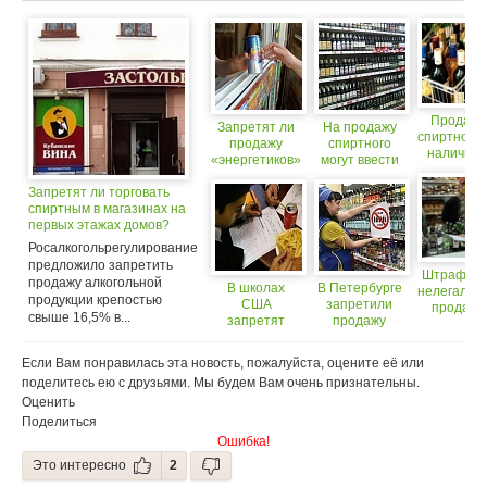
Продажу
Запретят ли
На продажу
спиртного 
продажу
спиртного
наличны
«энергетиков»
могут ввести
могут
детям?
госмонополию
запретит
Запретят ли торговать
(18+)
(18+)
спиртным в магазинах на
первых этажах домов?
(18+)
Росалкогольрегулирование
предложило запретить
Штрафы з
продажу алкогольной
В школах
В Петербурге
нелегальн
продукции крепостью
США
запретили
продажу
свыше 16,5% в...
запретят
продажу
спиртног
продажу
спиртного до
хотят
фастфуда
11 утра (18+)
увеличить
Если Вам понравилась эта новость, пожалуйста, оцените её или
100 раз
поделитесь ею с друзьями. Мы будем Вам очень признательны.
(18+)
Оценить
Поделиться
Ошибка!
Это интересно
2