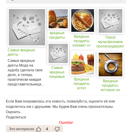
вредные
Вредные
продукты
Герои
продукты
мультфильмов
избавят от
пропагандируют
похмелья
Самые вредные
вредные
(18+)
диеты
продукты
Самые вредные
диеты Мода на
Самые
худобу сделала свое
вредные
дело, и теперь
пищевые
Вредные
практически каждая
добавки
Вредные
продукты
представительница...
продукты,
хотят
которые на
приравнять к
самом деле
сигаретам
полезны
Если Вам понравилась эта новость, пожалуйста, оцените её или
поделитесь ею с друзьями. Мы будем Вам очень признательны.
Оценить
Поделиться
Ошибка!
Это интересно
4