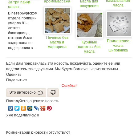
намазывания
аромомассажа
масла для
За три пачки
масла
похудения
масла…
В петербургском
отделе полиции
умерла 81-
летняя
блокадница,
Печенье без
которая была
Применение
масла и
Куриные
задержана по
масла
маргарина
наггетсы без
подозрению в...
шиповника
масла
Если Вам понравилась эта новость, пожалуйста, оцените её или
поделитесь ею с друзьями. Мы будем Вам очень признательны.
Оценить
Поделиться
Ошибка!
Это интересно
Пожалуйста, оцените новость
Уже поделились: 0
Комментарии к новости отсутствуют