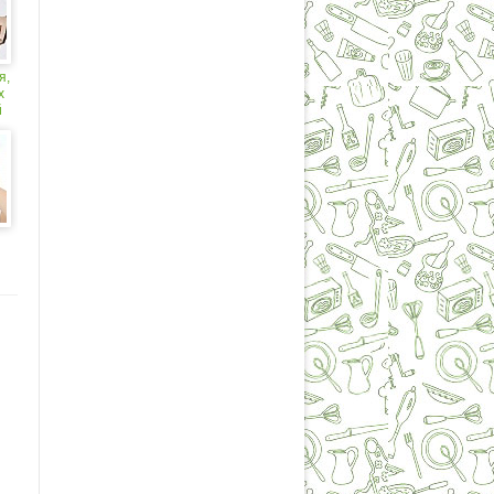
я,
х
й
ем
ин