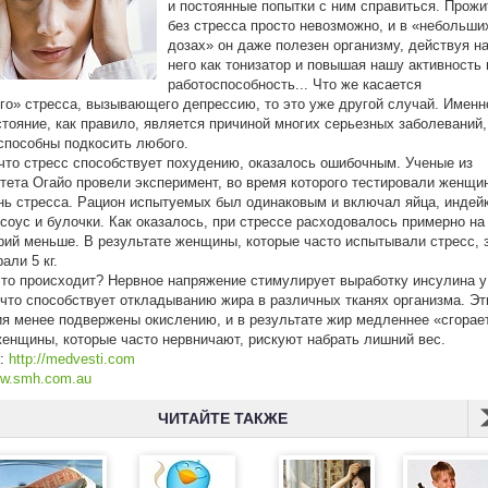
и постоянные попытки с ним справиться. Прожи
без стресса просто невозможно, и в «небольши
дозах» он даже полезен организму, действуя н
него как тонизатор и повышая нашу активность 
работоспособность... Что же касается
го» стресса, вызывающего депрессию, то это уже другой случай. Именн
стояние, как правило, является причиной многих серьезных заболеваний,
способны подкосить любого.
что стресс способствует похудению, оказалось ошибочным. Ученые из
тета Огайо провели эксперимент, во время которого тестировали женщи
нь стресса. Рацион испытуемых был одинаковым и включал яйца, индейк
 соус и булочки. Как оказалось, при стрессе расходовалось примерно на
рий меньше. В результате женщины, которые часто испытывали стресс, 
рали 5 кг.
то происходит? Нервное напряжение стимулирует выработку инсулина у
что способствует откладыванию жира в различных тканях организма. Эт
я менее подвержены окислению, и в результате жир медленнее «сгорае
женщины, которые часто нервничают, рискуют набрать лишний вес.
к:
http://medvesti.com
w.smh.com.au
ЧИТАЙТЕ ТАКЖЕ