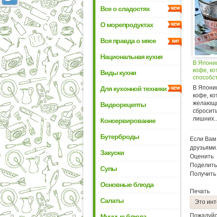
Все о сладостях
О морепродуктах
Вся правда о мясе
Национальная кухня
В Япони
кофе, к
Виды кухни
способс
В Япони
Для кухонной техники
кофе, к
желающи
Видеорецепты
сбросить
лишних..
Консервирование
Бутерброды
Если Вам 
друзьями
Закуски
Оценить
Поделить
Супы
Получить
Основные блюда
Печать
Салаты
Это инт
Пожалуйс
Мучные блюда