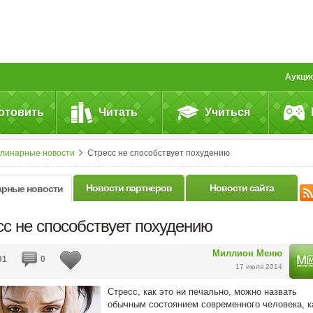
Аукци
отовить
Читать
Учиться
улинарные новости
Стресс не способствует похудению
Новости партнеров
Новости сайта
арные новости
сс не способствует похудению
Миллион Меню
91
0
17 июля 2014
Стресс, как это ни печально, можно назвать
обычным состоянием современного человека, к