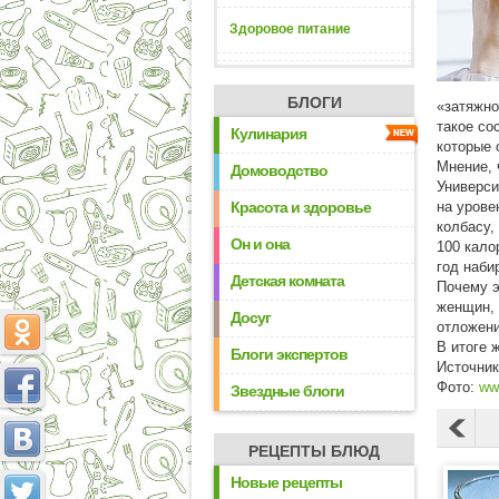
Здоровое питание
БЛОГИ
«затяжно
такое со
Кулинария
которые 
Мнение, 
Домоводство
Универси
Красота и здоровье
на урове
колбасу,
Он и она
100 кало
год наби
Детская комната
Почему э
женщин, 
Досуг
отложени
В итоге 
Блоги экспертов
Источни
Фото:
ww
Звездные блоги
РЕЦЕПТЫ БЛЮД
Новые рецепты