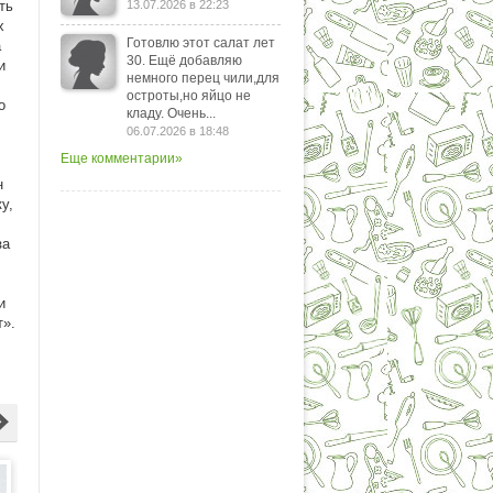
ть
13.07.2026 в 22:23
х
Готовлю этот салат лет
а
30. Ещё добавляю
и
немного перец чили,для
остроты,но яйцо не
о
кладу. Очень...
06.07.2026 в 18:48
Еще комментарии»
н
у,
за
и
т».