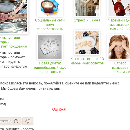
Социальные сети
Стресс и... скука
4 времени дн
могут
вызывающи
способствовать
сильнейши
похудению
стресс
и выпустили
оторый
твует похудению
и выпустили
оторый поможет
Как снять стресс: 13
м похудеть
Новая диета:
необычных советов
Стресс
 парочку-другую
однообразный вкус
вызывает
.
пищи -ключ к
проблемы с
похудению
пищеварени
у 40% женщ
понравилась эта новость, пожалуйста, оцените её или поделитесь ею с
. Мы будем Вам очень признательны.
ся
 код
Ошибка!
ересно
та, оцените новость