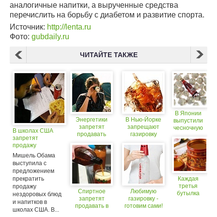
аналогичные напитки, а вырученные средства
перечислить на борьбу с диабетом и развитие спорта.
Источник:
http://lenta.ru
Фото:
gubdaily.ru
ЧИТАЙТЕ ТАКЖЕ
В Японии
Энергетики
В Нью-Йорке
выпустили
запретят
запрещают
чесночную
В школах США
продавать
газировку
газировку
запретят
детям
продажу
фастфуда
Мишель Обама
выступила с
предложением
прекратить
Каждая
третья
продажу
Спиртное
Любимую
бутылка
нездоровых блюд
запретят
газировку -
кваса
и напитков в
продавать в
готовим сами!
содержит…
школах США. В...
объемной
газировку.