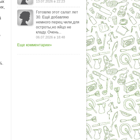
ных
13.07.2026 в 22:23
их,
Готовлю этот салат лет
30. Ещё добавляю
й
немного перец чили,для
остроты,но яйцо не
.
кладу. Очень...
о
06.07.2026 в 18:48
,
Еще комментарии»
%.