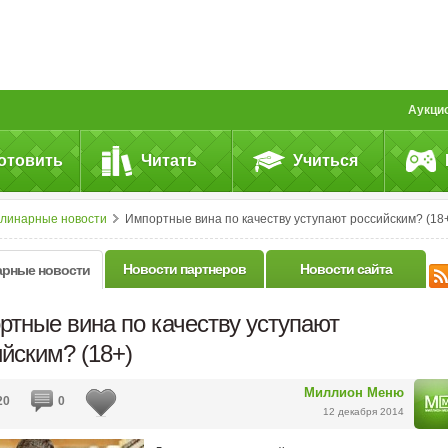
Аукци
отовить
Читать
Учиться
улинарные новости
Импортные вина по качеству уступают российским? (18
Новости партнеров
Новости сайта
арные новости
ртные вина по качеству уступают
йским? (18+)
Миллион Меню
20
0
12 декабря 2014