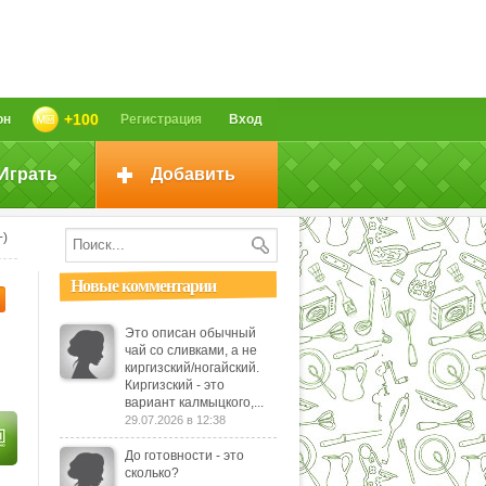
+100
он
Регистрация
Вход
Играть
Добавить
+)
Новые комментарии
Это описан обычный
чай со сливками, а не
киргизский/ногайский.
Киргизский - это
вариант калмыцкого,...
29.07.2026 в 12:38
До готовности - это
сколько?