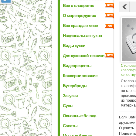
Все о сладостях
О морепродуктах
Вся правда о мясе
Национальная кухня
Виды кухни
Для кухонной техники
Видеорецепты
Столовы
классиф
качеству
Консервирование
Столовы
Бутерброды
классиф
по каче
Закуски
произво
из прир
Супы
материал
Основные блюда
Если Вам 
друзьями
Салаты
Оценить
Поделить
Мучные блюда