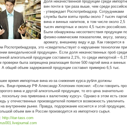
Доля некачественной продукции среди импорт
вин почти в три раза выше, чем среди российск
- утверждает Роспотребнадзор. Сотрудниками
службы были взяты пробы около 7 тысяч парти
вина и винных напитков, в том числе около 2,5
тысяч импортных и около 4,5 тысяч российских
Были обнаружены несоответствия продукции п
физико-химическим показателям, вкусу, запаху
аромату, внешнему виду и др. Как говорится в
и Роспотребнадзора, это «свидетельствует о нарушении технологии при
ении винодельческой продукции». Если доля некачественных проб среди
енной алкогольной продукции составила 2,1%, то среди импортной – 6,1
м проверки была запрещена реализация более 500 партий вина и винных
. А общий объем задержанной продукции составил примерно 6,5 тыс.
шее время импортные вина из-за снижения курса рубля должны
ть. Вице-премьер РФ Александр Хлопонин пояснил: «Если говорить про
орогого вина и другой алкогольной продукции, то его цена значительно
, поскольку она привязана к валютному курсу». Однако в этом есть свои
едь у отечественных производителей появится возможность увеличить
 на внутреннем рынке. Правда, подорожание коснется и этой продукции,
большой объем вин в России производится из импортного сырья.
к:
http://itar-tass.com
rus001.livejournal.com