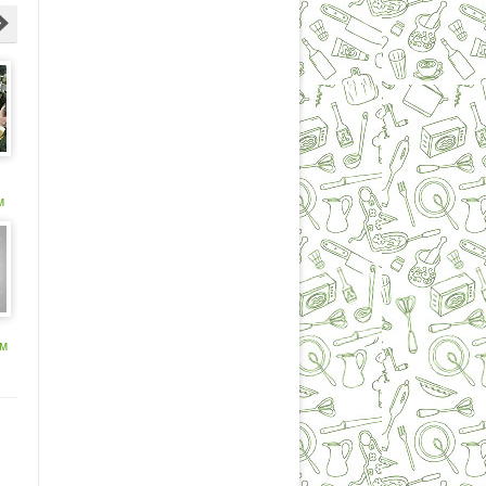
м
а
ам
ав