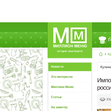
Г
СЕГОДНЯ: 39142 РЕЦЕПТА
К
Новости
Кулин
Это интересно
Импо
росси
Миллион Меню
Статьи
23
На заметку