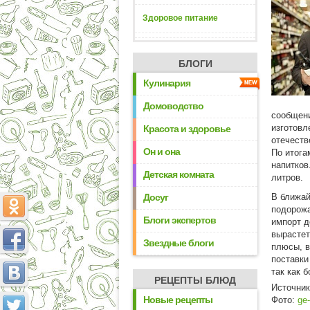
Здоровое питание
БЛОГИ
Кулинария
Домоводство
сообщени
изготовл
Красота и здоровье
отечеств
Он и она
По итога
напитков
Детская комната
литров.
Досуг
В ближай
подорожа
Блоги экспертов
импорт д
вырастет
Звездные блоги
плюсы, в
поставки
так как 
РЕЦЕПТЫ БЛЮД
Источни
Новые рецепты
Фото:
ge-