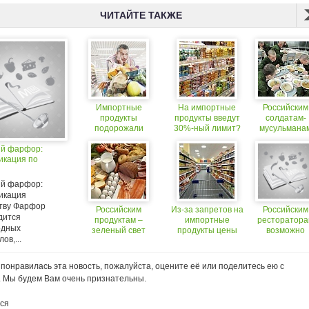
ЧИТАЙТЕ ТАКЖЕ
Импортные
На импортные
Российским
продукты
продукты введут
солдатам-
подорожали
30%-ный лимит?
мусульмана
предложат
й фарфор:
замену сал
икация по
й фарфор:
икация
ству Фарфор
Российским
Из-за запретов на
Российским
дится
продуктам –
импортные
ресторатор
одных
зеленый свет
продукты цены
возможно
ов,...
вырастут
придётся
указывать
полный сост
понравилась эта новость, пожалуйста, оцените её или поделитесь ею с
блюд
. Мы будем Вам очень признательны.
ся