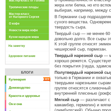
Мастер-класс от Голиба
жира или белка, но кто вспо
Тропические плоды
выбирая, например, между с
Мастер-класс
В Германии сыр подразделя
от Нагорного Сергея
сухого вещества. Одновреме
О кофе
твердость сыра.
Новости мира кофе
Твердый сыр
— не менее 60 
Кухни народов мира
довольно долго. Все сыры э
К этой группе относят эммен
На заметку
чеширский сыр, пармезан.
Твердый нарезной сыр
— м
Здоровое питание
хорошо режется. Существует
без покрытия (гауда, эдамск
Полутвердый нарезной сы
БЛОГИ
только в Германии и охваты
Кулинария
твердыми нарезными сырами
Домоводство
группе относятся сливочный
внутренней плесенью (рокфор
Красота и здоровье
Мягкий сыр
— различают с 
Он и она
камамбер, гермелин) и мягк
(лимбургский). Обычно про