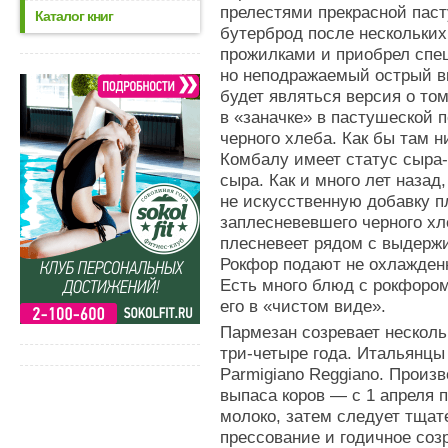
прелестями прекрасной паст
Каталог книг
бутерброд после нескольких
прожилками и приобрел спе
но неподражаемый острый в
будет являться версия о то
в «заначке» в пастушеской п
черного хлеба. Как бы там н
Комбалу имеет статус сыра-
сыра. Как и много лет назад
не искусственную добавку п
заплесневевшего черного хл
плесневеет рядом с выдерж
Рокфор подают не охлажден
Есть много блюд с рокфоро
его в «чистом виде».
Пармезан созревает несколь
три-четыре года. Итальянц
Parmigiano Reggiano. Произ
выпаса коров — с 1 апреля п
молоко, затем следует тщат
прессование и годичное соз