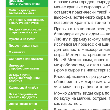
Продукты.
с развитием городов, сырод
Приготовление пищи
менее крупные сыроварни. О
Мебель для кухни.
остается практически такой
Бытовая техника
высококачественного сыра пе
Рестораны, фестивали,
позволяет хранить в тайне т
акции, тусовки гурмэ
Прорыв в технологии осущес
Посуда и аксессуары
современной кухни
благодаря двум людям — н
Либигу и французскому мик
Мужчина на кухне
исследовал процесс скваши
Православная кухня
деятельность микроорганизм
О напитках
сыра. Метод пастеризации 
Обедаем с классиками
Ильей Мечниковым, известн
микробиологом, и стал прим
Интервью
с профессионалами
(кроме сыров из непастеризо
История кухни,
Классификация сыра до сих 
традиции, тенденции
развития
общепринятым мировым стан
учитывая географию и колич
Кулинарный ликбез
Можно делить виды сыра по
Все о специальных
травах и продуктах
по вкусу на мягкие, острые, 
как известно…
Эротическая кухня
В промышленности классиф