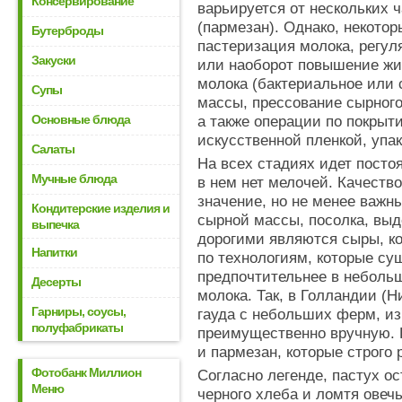
Консервирование
варьируется от нескольких ч
(пармезан). Однако, некото
Бутерброды
пастеризация молока, регу
Закуски
или наоборот повышение жи
молока (бактериальное или 
Супы
массы, прессование сырного 
Основные блюда
а также операции по покрыт
искусственной пленкой, упак
Салаты
На всех стадиях идет посто
Мучные блюда
в нем нет мелочей. Качест
значение, но не менее важн
Кондитерские изделия и
сырной массы, посолка, вы
выпечка
дорогими являются сыры, к
Напитки
по технологиям, которые су
предпочтительнее в небольш
Десерты
молока. Так, в Голландии (
Гарниры, соусы,
гауда с небольших ферм, и
полуфабрикаты
преимущественно вручную. 
и пармезан, которые строго
Фотобанк Миллион
Согласно легенде, пастух ос
Меню
черного хлеба и ломтя овеч