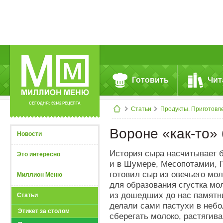
Готовить
Чит
СЕГОДНЯ: 39142 РЕЦЕПТА
Статьи
Продукты. Приготовл
Вороне «как-то»
Новости
История сыра насчитывает бо
Это интересно
и в Шумере, Месопотамии, 
готовил сыр из овечьего мо
Миллион Меню
для образования сгустка мол
из дошедших до нас памятн
Статьи
делали сами пастухи в неб
Этикет за столом
сберегать молоко, растягива