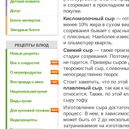
Детская комната
и созревают в прохладном м
Досуг
покупки.
Кисломолочный сыр
— гот
Блоги экспертов
менее 10% жира в сухом вещ
Звездные блоги
созревания бывает с красн
с плесенью. Наиболее извес
и ольмютцер кваргль.
РЕЦЕПТЫ БЛЮД
Свежий сыр
— также произв
Новые рецепты
стадии созревания. Поэтому
не годится. Примеры сыров
Все о сладостях
творожистый сыр, сливочный
О морепродуктах
непосредственно творог.
Стоит заметить, что по это
Вся правда о мясе
плавленый сыр
, так как к
Национальная кухня
относится. Также, по этой 
сыру тофу.
Виды кухни
Изготовление сыра достато
Для кухонной техники
процесс. В нем, в зависимос
может быть от 2 до нескольк
Видеорецепты
затрачиваемое на изготовле