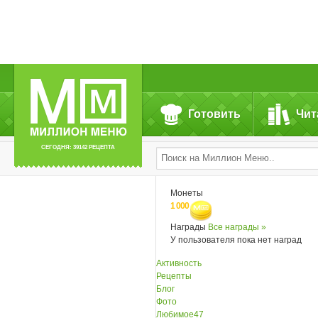
Готовить
Чит
СЕГОДНЯ: 39142 РЕЦЕПТА
Монеты
1 000
Награды
Все награды »
У пользователя пока нет наград
Активность
Рецепты
Блог
Фото
Любимое
47