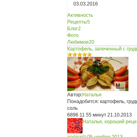
03.03.2016
Активность
Рецепты
5
Блог
2
Фото
Любимое
20
Картофель, запеченный с груд
Автор:
Наталья
Понадобится: картофель, груди
соль
6896
11
55 минут
21.10.2013
Наталья, хороший реце
даётся))
05 ноября 2013