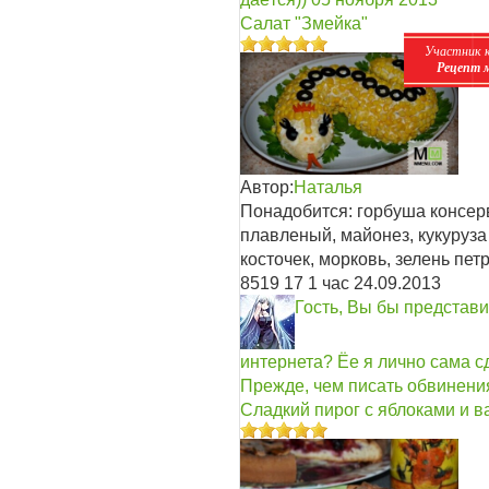
Салат "Змейка"
Участник 
Рецепт 
Автор:
Наталья
Понадобится: горбуша консер
плавленый, майонез, кукуруз
косточек, морковь, зелень пет
8519
17
1 час
24.09.2013
Гость, Вы бы представил
интернета? Ёе я лично сама 
Прежде, чем писать обвинени
Сладкий пирог с яблоками и 