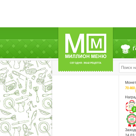
Г
СЕГОДНЯ: 39142 РЕЦЕПТА
Моне
70 460
Нагр
2
Заход
24.03