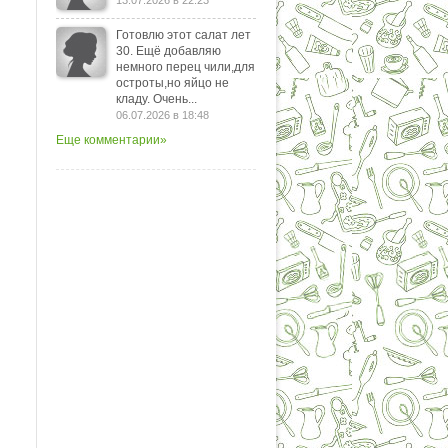
13.07.2026 в 22:23
Готовлю этот салат лет
30. Ещё добавляю
немного перец чили,для
остроты,но яйцо не
кладу. Очень...
06.07.2026 в 18:48
Еще комментарии»