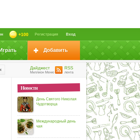
+100
он
Регистрация
Вход
Играть
Добавить
Дайджест
RSS
к
Миллион Меню
лента
Новости
День Святого Николая
Чудотворца
Международный день
чая