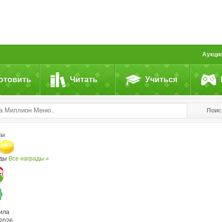
Аукци
отовить
Читать
Учиться
Поис
ты
ады
Все награды »
ила
.2026