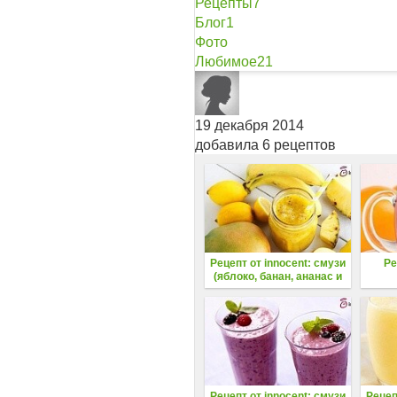
Рецепты
7
Блог
1
Фото
Любимое
21
19 декабря 2014
добавила 6 рецептов
Рецепт от innocent: смузи
Ре
(яблоко, банан, ананас и
лимон)
Рецепт от innocent: смузи
Рецеп