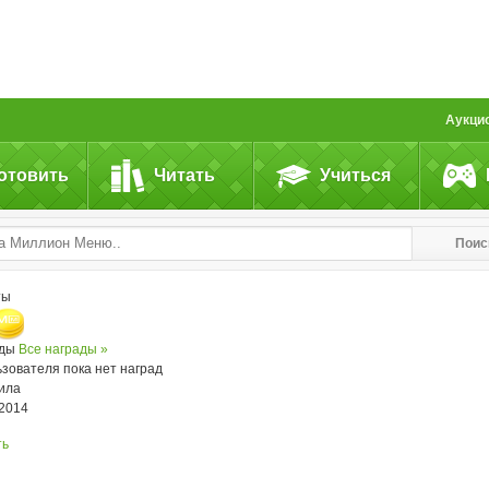
Аукци
отовить
Читать
Учиться
Поис
ты
ады
Все награды »
ьзователя пока нет наград
ила
.2014
ть