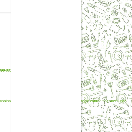
33899460609
/Shmonina/status/388289733899460609
https://www.google.com/settings/account?