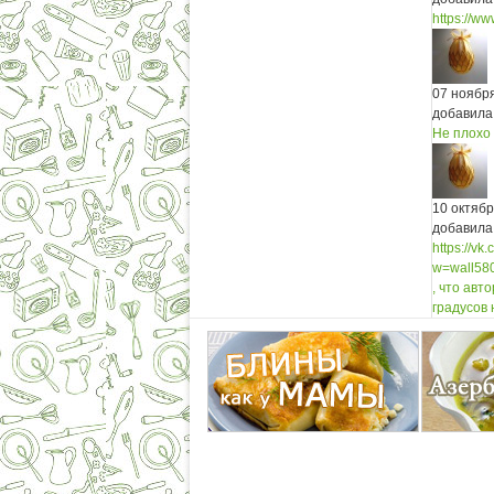
https://w
07 ноябр
добавила
Не плохо 
10 октяб
добавила
https://v
w=wall58
, что авт
градусов