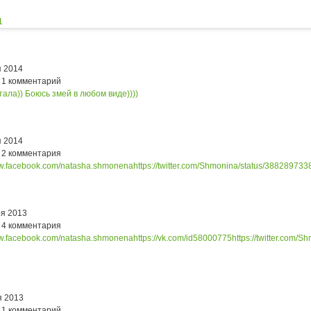
1
я 2014
 1 комментарий
тала)) Боюсь змей в любом виде))))
я 2014
 2 комментария
ww.facebook.com/natasha.shmonena
https://twitter.com/Shmonina/status/3882897
ря 2013
 4 комментария
ww.facebook.com/natasha.shmonena
https://vk.com/id58000775
https://twitter.com
я 2013
 1 комментарий