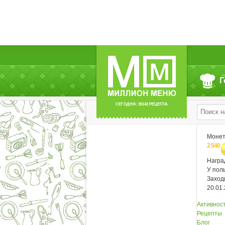
Г
СЕГОДНЯ: 39142 РЕЦЕПТА
Моне
2 540
Нагр
У пол
Заход
20.01
Активнос
Рецепты
Блог