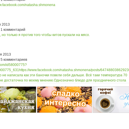
ww.facebook.com/natasha.shmonena
я 2013
 1 комментарий
, но только я против того чтобы китов пускали на мясо.
ря 2013
 5 комментариев
k.com/id58000775?
000775_631
https://www.facebook.com/natasha.shmonena/posts/64748803862923
ор не написала как эти баночки повели себя дальше. Всё таки температура 70
 не достаточна по моему мнению.
Однозначно блюдо для праздничного стола