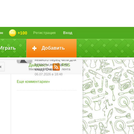
чай со сливками, а не
киргизский/ногайский.
Киргизский - это
вариант калмыцкого,...
29.07.2026 в 12:38
До готовности - это
+100
он
Регистрация
Вход
сколько?
13.07.2026 в 22:23
Играть
Добавить
Готовлю этот салат лет
30. Ещё добавляю
немного перец чили,для
Дайджест
остроты,но яйцо не
RSS
к
Миллион Меню
кладу. Очень...
лента
06.07.2026 в 18:48
Еще комментарии»