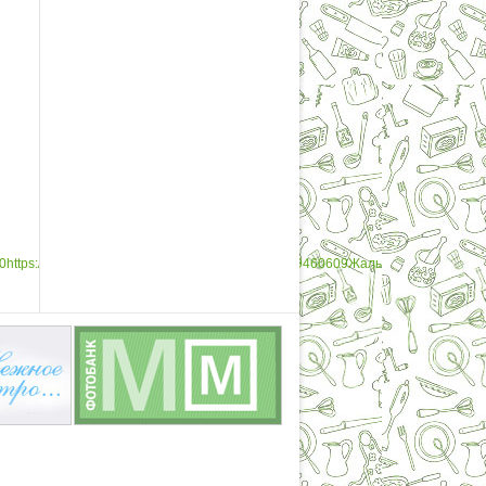
0
https://twitter.com/Shmonina/status/388289733899460609
Жаль