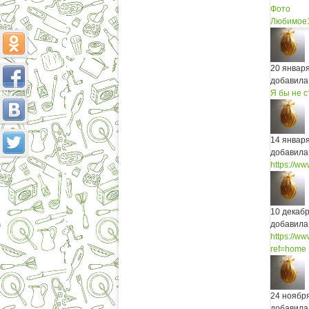
Фото
Любимое
20 январ
добавила
Я бы не с
14 январ
добавила
https://w
10 декаб
добавила
https://w
ref=home
24 ноябр
добавила