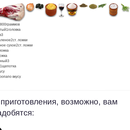
800
граммов
атый
1
головка
в
3
пленое
2
ст. ложки
ное сухое
2
ст. ложки
 ложка
ложка
рный
3
1
щепотка
усу
кропа
по вкусу
 приготовления, возможно, вам
адобятся: