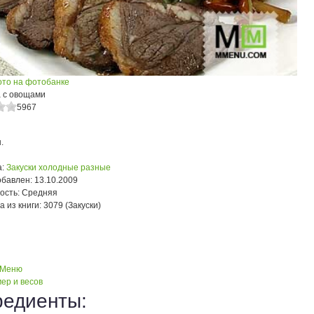
ото на фотобанке
 с овощами
5967
.
:
Закуски холодные разные
обавлен:
13.10.2009
ость:
Средняя
а из книги:
3079 (Закуски)
 Меню
ер и весов
редиенты: