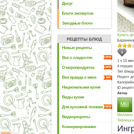
Досуг
Блоги экспертов
Звездные блоги
Купить ф
РЕЦЕПТЫ БЛЮД
Баранина
Новые рецепты
5
Все о сладостях
1 ч 10 мин
4 порции
О морепродуктах
Тип блюда
Вся правда о мясе
Рецепт д
Калорийн
Национальная кухня
ID рецепт
Автор
Виды кухни
Для кухонной техники
Миллион
Видеорецепты
Таблица м
Инг
Консервирование