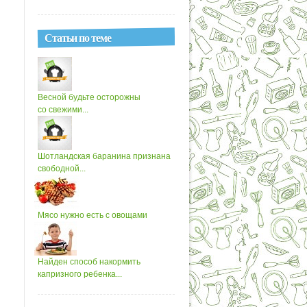
Статьи по теме
Весной будьте осторожны
со свежими...
Шотландская баранина признана
свободной...
Мясо нужно есть с овощами
Найден способ накормить
капризного ребенка...