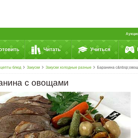
Аукци
отовить
Читать
Учиться
ецепты блюд
Закуски
Закуски холодные разные
Баранина с&nbsp;овощам
анина с овощами