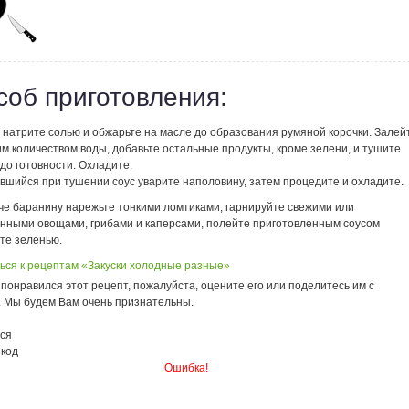
соб приготовления:
 натрите солью и обжарьте на масле до образования румяной корочки. Залей
м количеством воды, добавьте остальные продукты, кроме зелени, и тушите
 до готовности. Охладите.
вшийся при тушении соус уварите наполовину, затем процедите и охладите.
че баранину нарежьте тонкими ломтиками, гарнируйте свежими или
нными овощами, грибами и каперсами, полейте приготовленным соусом
те зеленью.
ься к рецептам «Закуски холодные разные»
понравился этот рецепт, пожалуйста, оцените его или поделитесь им с
. Мы будем Вам очень признательны.
ся
 код
Ошибка!