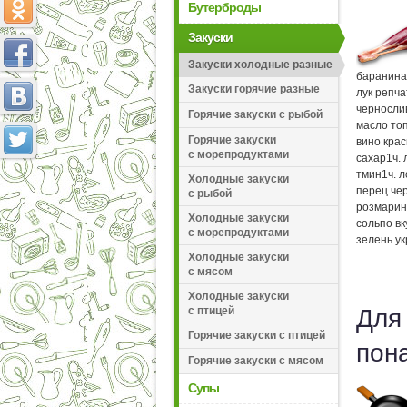
Бутерброды
Закуски
Закуски холодные разные
баранина
Закуски горячие разные
лук репч
черносли
Горячие закуски с рыбой
масло то
Горячие закуски
вино крас
с морепродуктами
сахар
1
ч.
тмин
1
ч. 
Холодные закуски
перец че
с рыбой
розмарин
Холодные закуски
соль
по вк
с морепродуктами
зелень у
Холодные закуски
с мясом
Холодные закуски
с птицей
Для
Горячие закуски с птицей
пон
Горячие закуски с мясом
Супы