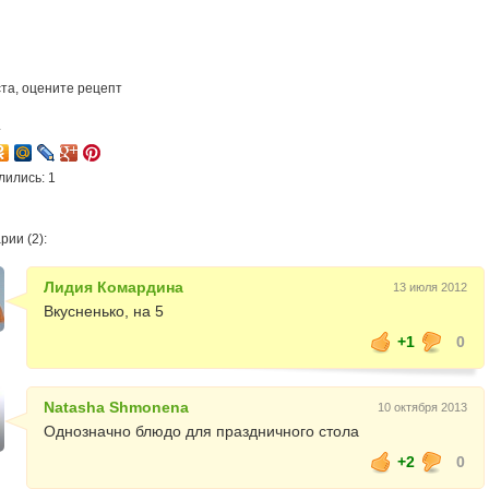
та, оцените рецепт
4
лились: 1
ии (2):
Лидия Комардина
13 июля 2012
Вкусненько, на 5
+1
0
Natasha Shmonena
10 октября 2013
Однозначно блюдо для праздничного стола
+2
0