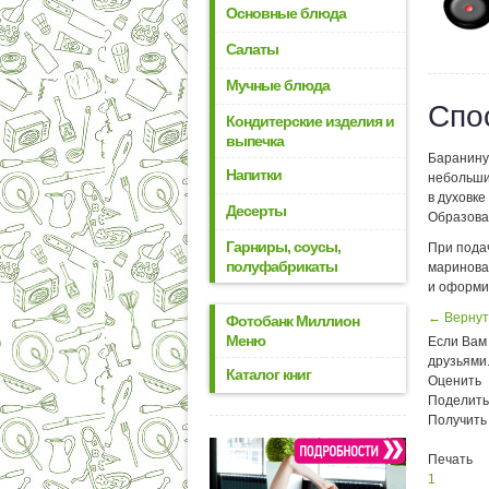
Основные блюда
Салаты
Мучные блюда
Спо
Кондитерские изделия и
выпечка
Баранину
Напитки
небольши
в духовке
Десерты
Образова
Гарниры, соусы,
При пода
полуфабрикаты
маринова
и оформи
← Вернут
Фотобанк Миллион
Меню
Если Вам 
друзьями
Каталог книг
Оценить
Поделить
Получить
Печать
1