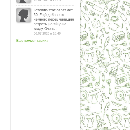
13.07.2026 в 22:23
Готовлю этот салат лет
30. Ещё добавляю
немного перец чили,для
остроты,но яйцо не
кладу. Очень...
06.07.2026 в 18:48
Еще комментарии»