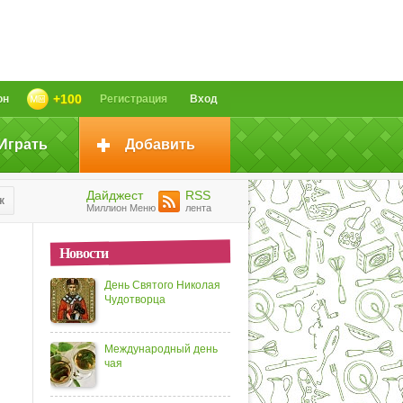
+100
он
Регистрация
Вход
Играть
Добавить
Дайджест
RSS
к
Миллион Меню
лента
Новости
День Святого Николая
Чудотворца
Международный день
чая