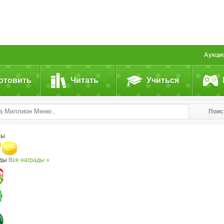
Аукци
отовить
Читать
Учиться
Поис
ты
0
ады
Все награды »
5