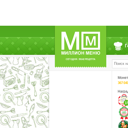
Г
СЕГОДНЯ: 39142 РЕЦЕПТА
Моне
367 04
Нагр
1