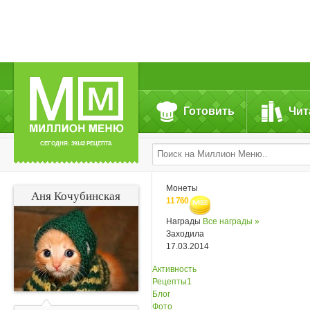
Готовить
Чит
СЕГОДНЯ: 39142 РЕЦЕПТА
Монеты
Аня Кочубинская
11 760
Награды
Все награды »
Заходила
17.03.2014
Активность
Рецепты
1
Блог
Фото