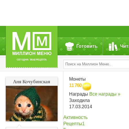
Готовить
Чит
СЕГОДНЯ: 39142 РЕЦЕПТА
Монеты
Аня Кочубинская
11 760
Награды
Все награды »
Заходила
17.03.2014
Активность
Рецепты
1