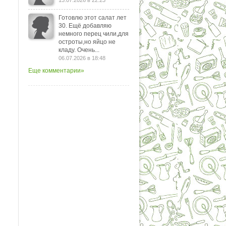
13.07.2026 в 22:23
Готовлю этот салат лет
30. Ещё добавляю
немного перец чили,для
остроты,но яйцо не
кладу. Очень...
06.07.2026 в 18:48
Еще комментарии»