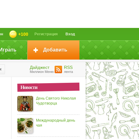
+100
он
Регистрация
Вход
Играть
Добавить
Дайджест
RSS
к
Миллион Меню
лента
Новости
День Святого Николая
Чудотворца
Международный день
чая