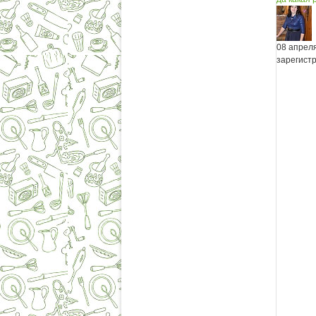
08 апрел
зарегист