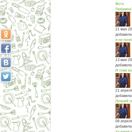
Фото
Любимое
21 мая 2
добавила
я не поня
13 мая 2
добавила
Я тоже ко
21 апрел
добавила
Лучший сп
08 апрел
добавила
да какая 