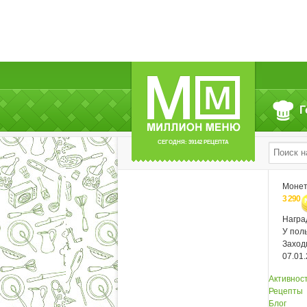
в социальных сетях:
Mail.ru
/
Google+
/
Facebook
Г
СЕГОДНЯ: 39142 РЕЦЕПТА
Моне
3 290
Нагр
У пол
Заход
07.01
Активнос
Рецепты
Блог