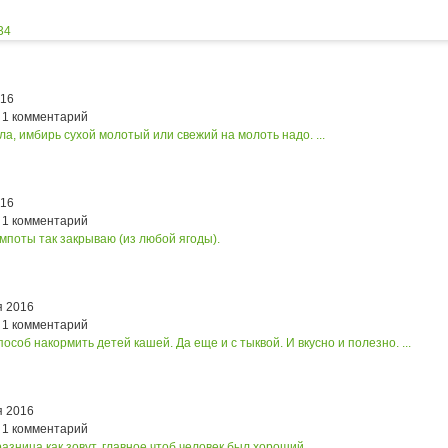
34
016
 1 комментарий
ла, имбирь сухой молотый или свежий на молоть надо. ...
016
 1 комментарий
мпоты так закрываю (из любой ягоды).
я 2016
 1 комментарий
особ накормить детей кашей. Да еще и с тыквой. И вкусно и полезно. ...
я 2016
 1 комментарий
разница как зовут, главное чтоб человек был хороший. ...