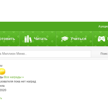
Аукци
отовить
Читать
Учиться
Поис
ты
ады
Все награды »
ьзователя пока нет наград
ила
.2020
ть