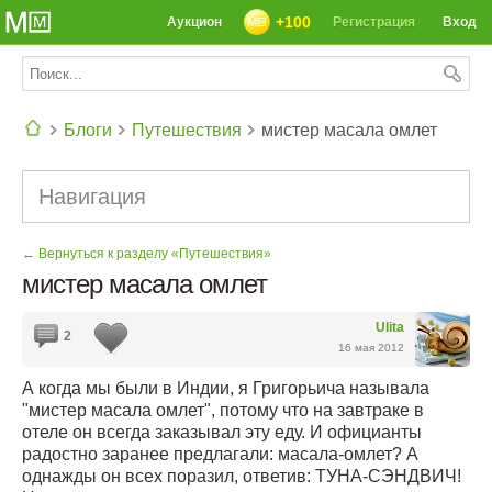
+100
Аукцион
Регистрация
Вход
Блоги
Путешествия
мистер масала омлет
СЕГОДНЯ: 39142 РЕЦЕПТА
Навигация
← Вернуться к разделу «Путешествия»
мистер масала омлет
Ulita
2
16 мая 2012
А когда мы были в Индии, я Григорьича называла
"мистер масала омлет", потому что на завтраке в
отеле он всегда заказывал эту еду. И официанты
радостно заранее предлагали: масала-омлет? А
однажды он всех поразил, ответив: ТУНА-СЭНДВИЧ!