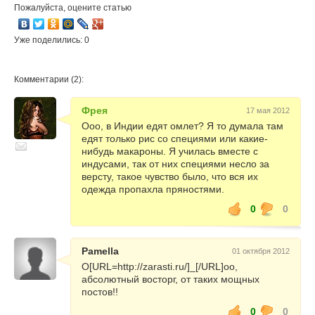
Пожалуйста, оцените статью
Уже поделились: 0
Комментарии (2):
Фрея
17 мая 2012
Ооо, в Индии едят омлет? Я то думала там
едят только рис со специями или какие-
нибудь макароны. Я училась вместе с
индусами, так от них специями несло за
версту, такое чувство было, что вся их
одежда пропахла пряностями.
0
0
Pamella
01 октября 2012
О[URL=http://zarasti.ru/]_[/URL]оо,
абсолютный восторг, от таких мощных
постов!!
0
0