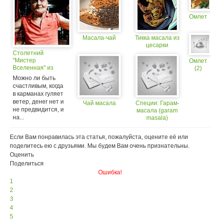
Омлет
Масала-чай
Тикка масала из
цесарки
Столетний
"Мистер
Омлет
Вселенная" из
(2)
Индии раскрыл
Можно ли быть
секреты своего
счастливым, когда
долголетия
в карманах гуляет
ветер, денег нет и
Чай масала
Специи: Гарам-
не предвидится, и
масала (garam
на...
masala)
Если Вам понравилась эта статья, пожалуйста, оцените её или
поделитесь ею с друзьями. Мы будем Вам очень признательны.
Оценить
Поделиться
Ошибка!
1
2
3
4
5