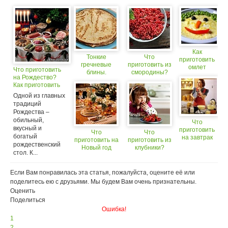
Как
Тонкие
Что
приготовить
гречневые
приготовить из
омлет
Что приготовить
блины.
смородины?
на Рождество?
Ароматные
Как приготовить
нежные блины
сочиво и узвар?
из гречневой
Одной из главных
муки.
традиций
Рождества –
обильный,
Что
вкусный и
приготовить
Что
Что
богатый
на завтрак
приготовить на
приготовить из
рождественский
Новый год
клубники?
стол. К...
Если Вам понравилась эта статья, пожалуйста, оцените её или
поделитесь ею с друзьями. Мы будем Вам очень признательны.
Оценить
Поделиться
Ошибка!
1
2