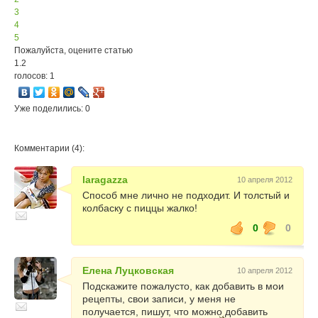
3
4
5
Пожалуйста, оцените статью
1.2
голосов: 1
Уже поделились: 0
Комментарии (4):
laragazza
10 апреля 2012
Способ мне лично не подходит. И толстый и
колбаску с пиццы жалко!
0
0
Елена Луцковская
10 апреля 2012
Подскажите пожалусто, как добавить в мои
рецепты, свои записи, у меня не
получается, пишут, что можно добавить