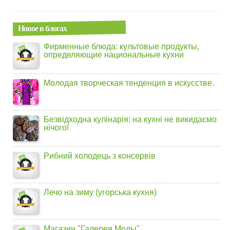
Новое в блогах
Фирменные блюда: культовые продукты,
определяющие национальные кухни
Молодая творческая тенденция в искусстве.
Безвідходна кулінарія: на кухні не викидаємо
нічого!
Рибний холодець з консервів
Лечо на зиму (угорська кухня)
Магазин "Галерея Моды"