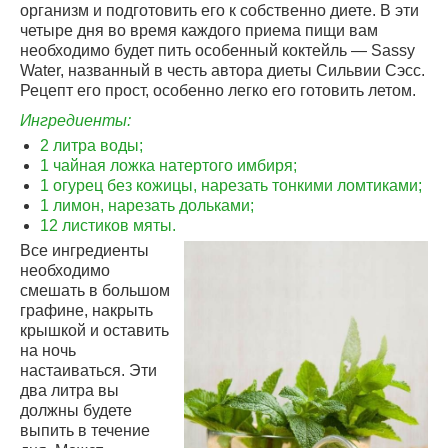
организм и подготовить его к собственно диете. В эти
четыре дня во время каждого приема пищи вам
необходимо будет пить особенный коктейль — Sassy
Water, названный в честь автора диеты Сильвии Сэсс.
Рецепт его прост, особенно легко его готовить летом.
Ингредиенты:
2 литра воды;
1 чайная ложка натертого имбиря;
1 огурец без кожицы, нарезать тонкими ломтиками;
1 лимон, нарезать дольками;
12 листиков мяты.
Все ингредиенты
необходимо
смешать в большом
графине, накрыть
крышкой и оставить
на ночь
настаиваться. Эти
два литра вы
должны будете
выпить в течение