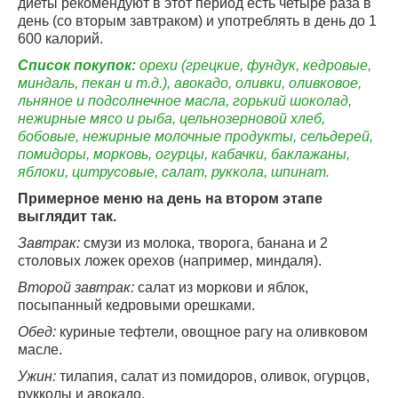
диеты рекомендуют в этот период есть четыре раза в
день (со вторым завтраком) и употреблять в день до 1
600 калорий.
Список покупок:
орехи (грецкие, фундук, кедровые,
миндаль, пекан и т.д.), авокадо, оливки, оливковое,
льняное и подсолнечное масла, горький шоколад,
нежирные мясо и рыба, цельнозерновой хлеб,
бобовые, нежирные молочные продукты, сельдерей,
помидоры, морковь, огурцы, кабачки, баклажаны,
яблоки, цитрусовые, салат, руккола, шпинат.
Примерное меню на день на втором этапе
выглядит так.
Завтрак:
смузи из молока, творога, банана и 2
столовых ложек орехов (например, миндаля).
Второй завтрак:
салат из моркови и яблок,
посыпанный кедровыми орешками.
Обед:
куриные тефтели, овощное рагу на оливковом
масле.
Ужин:
тилапия, салат из помидоров, оливок, огурцов,
рукколы и авокадо.