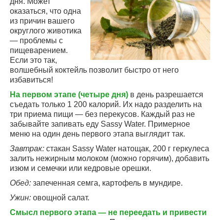
дня. Может
оказаться, что одна
из причин вашего
округлого животика
— проблемы с
пищеварением.
Если это так,
волшебный коктейль позволит быстро от него
избавиться!
На первом этапе (четыре дня)
в день разрешается
съедать только 1 200 калорий. Их надо разделить на
три приема пищи — без перекусов. Каждый раз не
забывайте запивать еду Sassy Water. Примерное
меню на один день первого этапа выглядит так.
Завтрак:
стакан Sassy Water натощак, 200 г геркулеса
залить нежирным молоком (можно горячим), добавить
изюм и семечки или кедровые орешки.
Обед:
запеченная семга, картофель в мундире.
Ужин:
овощной салат.
Смысл первого этапа — не переедать и привести