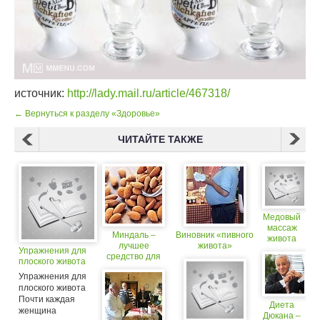
источник:
http://lady.mail.ru/article/467318/
← Вернуться к разделу «Здоровье»
ЧИТАЙТЕ ТАКЖЕ
Медовый
массаж
Миндаль –
Виновник «пивного
живота
лучшее
живота»
Упражнения для
средство для
плоского живота
плоского
Упражнения для
животика
плоского живота
Почти каждая
Диета
женщина
Дюкана –