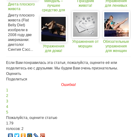
Миндаль –
Праздник
Упражнения
Диета плоского
лучшее
живота!
для ленивых
живота
средство для
плоского
Диету плоского
животика
живота (Flat
Belly Diet)
изобрели в
2008 году две
американки:
Упражнения от
Обязательные
диетолог
Упражнения
морщин
упражнения
Синтия Сэсс...
для дома!
для женщин
Если Вам понравилась эта статья, пожалуйста, оцените её или
поделитесь ею с друзьями. Мы будем Вам очень признательны.
Оценить
Поделиться
Ошибка!
1
2
3
4
5
Пожалуйста, оцените статью
1.79
голосов: 2