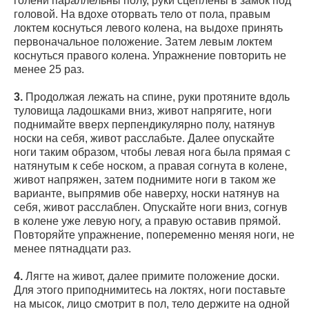
голени параллельны полу, руки сцеплены в замок под
головой. На вдохе оторвать тело от пола, правым
локтем коснуться левого колена, на выдохе принять
первоначальное положение. Затем левым локтем
коснуться правого колена. Упражнение повторить не
менее 25 раз.
3.
Продолжая лежать на спине, руки протяните вдоль
туловища ладошками вниз, живот напрягите, ноги
поднимайте вверх перпендикулярно полу, натянув
носки на себя, живот расслабьте. Далее опускайте
ноги таким образом, чтобы левая нога была прямая с
натянутым к себе носком, а правая согнута в колене,
живот напряжен, затем поднимите ноги в таком же
варианте, выпрямив обе наверху, носки натянув на
себя, живот расслаблен. Опускайте ноги вниз, согнув
в колене уже левую ногу, а правую оставив прямой.
Повторяйте упражнение, попеременно меняя ноги, не
менее пятнадцати раз.
4.
Лягте на живот, далее примите положение доски.
Для этого приподнимитесь на локтях, ноги поставьте
на мысок, лицо смотрит в пол, тело держите на одной