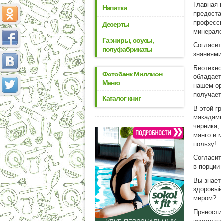
Главная 
Напитки
предоста
професси
Десерты
минерало
Гарниры, соусы,
Согласит
полуфабрикаты
знаниями
Биотехно
Фотобанк Миллион
обладает
Меню
нашем ор
получает
Каталог книг
В этой г
макадами
черника,
манго и 
пользу!
Согласит
в порции
Вы знает
здоровый
миром?
Пряности
изумител