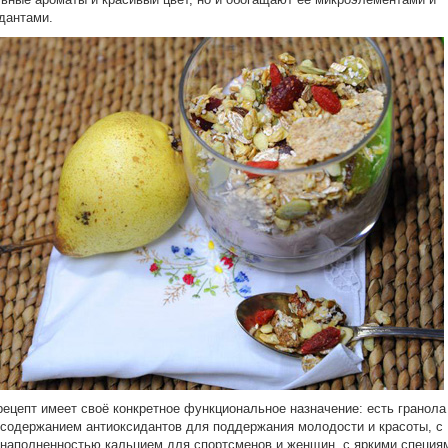
дантами.
ецепт имеет своё конкретное функциональное назначение: есть гранола
содержанием антиоксидантов для поддержания молодости и красоты, с
наполненностью кальцием для спортсменов и женщин, с яркими специя