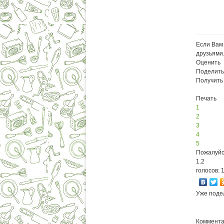
Если Вам 
друзьями
Оценить
Поделить
Получить
Печать
1
2
3
4
5
Пожалуйс
1.2
голосов: 
Уже поде
Комментар