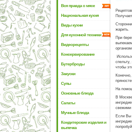
Вся правда о мясе
Рецептов
Национальная кухня
Получает
Сторонни
Виды кухни
жарить.
Для кухонной техники
При бере
выпекаем
Видеорецепты
организм
Консервирование
Использо
спельту, 
Бутерброды
чтобы эт
Закуски
Конечно,
пряносте
Супы
На помо
Основные блюда
В Москве
ингредие
Салаты
свежими 
Мучные блюда
Если Вы 
ингредие
Кондитерские изделия и
попробуй
выпечка