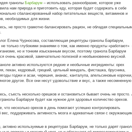
идея гранолы
Барбарум
– использовать разнообразие, которое уже
вила нам природа и приготовить еду, которая будет содержать в себе
онально сбалансированный набор питательных веществ, витаминов и
в, необходимых для жизни.
есь, не просто грамотно балансировать рацион, не обладая специальны
.
лог Елена Чурносова, составляющая рецептуры гранолы Барбарум,
 не только глубокими знаниями о том, как именно продукты «работают» 
ганизме, но и тонким изысканным вкусом, поэтому гранола Барбарум
ся очень красивой, замечательно полезной и необыкновенно вкусной.
раноле активно используются редкие и необычные ингредиенты: орех
я, пекан, кедровый, грецкий, цельный миндаль, фисташка, брусника,
 ягоды годжи и асаи, черешня, ананас, канталупа, апельсиновые корочки
многое другое. Все они несут удовольствие и вкус, а также несомненную
есь, съесть несколько орешков и остановиться бывает очень не просто.
 гранолы Барбарум будет как нужное для здоровья количество орехов.
е, что несколько орехов в день помогают успешно контролировать
 вес, поддерживать активность мозга и адекватные связи с окружающи
, активно используемые в рецептурах Барбарум, не только дарят гранол
ьные ароматы и красивый цвет, но и обогащают её микроэлементами и