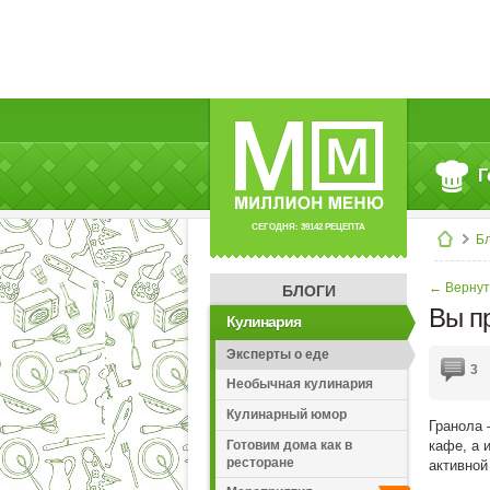
Г
СЕГОДНЯ: 39142 РЕЦЕПТА
Б
← Вернут
БЛОГИ
Вы п
Кулинария
Эксперты о еде
3
Необычная кулинария
Кулинарный юмор
Гранола 
Готовим дома как в
кафе, а 
ресторане
активной