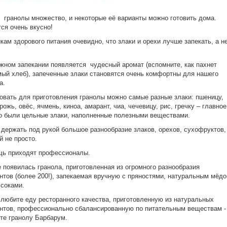
 гранолы множество, и некоторые её варианты можно готовить дома.
ся очень вкусно!
кам здорового питания очевидно, что злаки и орехи лучше запекать, а н
жном запекании появляется чудесный аромат (вспомните, как пахнет
ый хлеб), запеченные злаки становятся очень комфортны для нашего
а.
вать для приготовления гранолы можно самые разные злаки: пшеницу,
рожь, овёс, ячмень, киноа, амарант, чиа, чечевицу, рис, гречку – главное
о были цельные злаки, наполненные полезными веществами.
 держать под рукой большое разнообразие злаков, орехов, сухофруктов,
й не просто.
щь приходят профессионалы.
 появилась гранола, приготовленная из огромного разнообразия
нтов (более 200!), запекаемая вручную с пряностями, натуральным мёдо
соками.
любите еду ресторанного качества, приготовленную из натуральных
нтов, профессионально сбалансированную по питательным веществам 
те гранолу Барбарум.