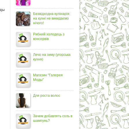
оды
Безвідходна кулінарія:
на кухні не викидаємо
нічого!
Рибний холодець з
консервів
Лечо на зиму (угорська
кухня)
Магазин "Галерея
Моды"
Для роста волос
Зачем добавлять соль в
шампунь?