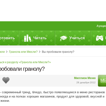
Аукци
отовить
Читать
Учиться
логи
Гранола или Мюсли?
Вы пробовали гранолу?
ься к разделу «Гранола или Мюсли?»
робовали гранолу?
Миллион Меню
28 декабря 2012
– современный тренд, блюдо, быстро появляющееся в меню ресторанов 
иногда и на полках хороших магазинов, продукт для здоровой, вкусной и
 жизни.