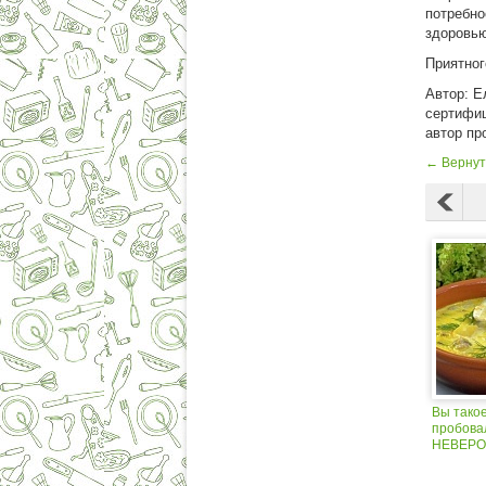
потребно
здоровью
Приятног
Автор: Е
сертифиц
автор пр
← Вернут
Вы тако
пробова
НЕВЕРО
суп с Б