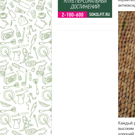
антиокси
Каждый р
высоким 
хорошей 