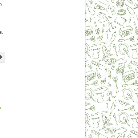
зу
в,
а