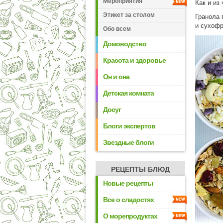
Мероприятия
Как и из
Этикет за столом
Гранола 
и сухофр
Обо всем
Домоводство
Красота и здоровье
Он и она
Детская комната
Досуг
Блоги экспертов
Звездные блоги
РЕЦЕПТЫ БЛЮД
Новые рецепты
Все о сладостях
О морепродуктах