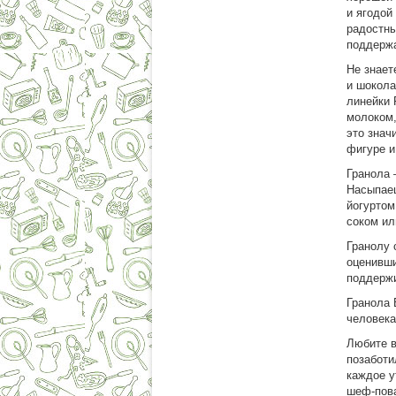
и ягодой
радостны
поддерж
Не знает
и шокола
линейки 
молоком,
это знач
фигуре и
Гранола 
Насыпаеш
йогуртом
соком ил
Гранолу 
оценивши
поддержи
Гранола 
человека
Любите в
позаботи
каждое у
шеф-пова