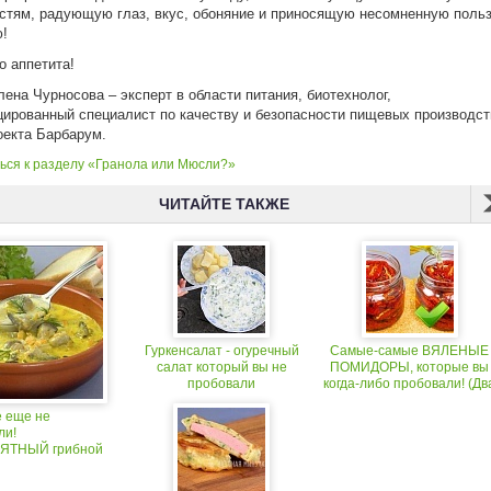
стям, радующую глаз, вкус, обоняние и приносящую несомненную поль
!
о аппетита!
лена Чурносова – эксперт в области питания, биотехнолог,
ированный специалист по качеству и безопасности пищевых производст
оекта Барбарум.
ься к разделу «Гранола или Мюсли?»
ЧИТАЙТЕ ТАКЖЕ
Гуркенсалат - огуречный
Самые-самые ВЯЛЕНЫЕ
салат который вы не
ПОМИДОРЫ, которые вы
пробовали
когда-либо пробовали! (Дв
рецепта)
е еще не
ли!
ЯТНЫЙ грибной
АКЛАЖАНАМИ!!