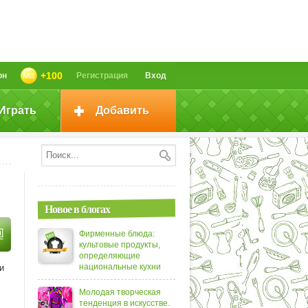
+100
он
Регистрация
Вход
Играть
Добавить
Новое в блогах
Фирменные блюда:
культовые продукты,
определяющие
национальные кухни
и
Молодая творческая
тенденция в искусстве.