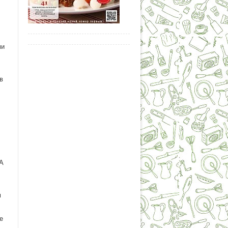
ми
в
,
 А
м
е