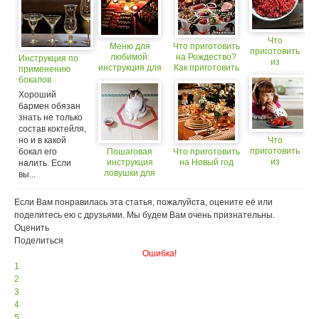
Что
Меню для
Что приготовить
приготовить
любимой:
на Рождество?
Инструкция по
из
инструкция для
Как приготовить
применению
смородины?
мужчин
сочиво и узвар?
бокалов
Хороший
бармен обязан
знать не только
состав коктейля,
но и в какой
Что
приготовить
бокал его
Пошаговая
Что приготовить
из
инструкция
на Новый год
налить. Если
клубники?
ловушки для
вы...
кота.
Если Вам понравилась эта статья, пожалуйста, оцените её или
поделитесь ею с друзьями. Мы будем Вам очень признательны.
Оценить
Поделиться
Ошибка!
1
2
3
4
5