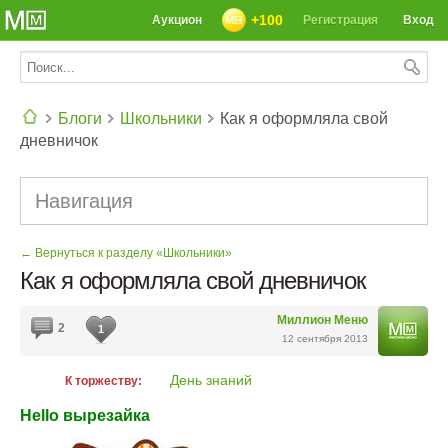
+100
Аукцион
Регистрация
Вход
Блоги
Школьники
Как я оформляла свой
дневничок
СЕГОДНЯ: 39142 РЕЦЕПТА
Навигация
← Вернуться к разделу «Школьники»
Как я оформляла свой дневничок
Миллион Меню
2
1
12 сентября 2013
День знаний
К торжеству:
Hello вырезайка