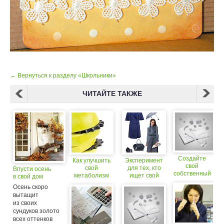
← Вернуться к разделу «Школьники»
ЧИТАЙТЕ ТАКЖЕ
Создайте
Как улучшить
Эксперимент
свой
свой
для тех, кто
Впусти осень
собственный
метаболизм
ищет свой
в свой дом
питательный
стиль!
Осень скоро
батончик
вытащит
из своих
сундуков золото
всех оттенков