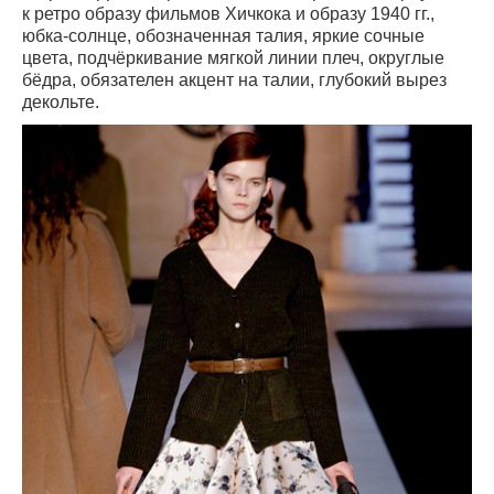
к ретро образу фильмов Хичкока и образу 1940 гг.,
юбка-солнце, обозначенная талия, яркие сочные
цвета,
подчёркивание мягкой линии плеч, округлые
бёдра, обязателен акцент на талии, глубокий вырез
декольте.