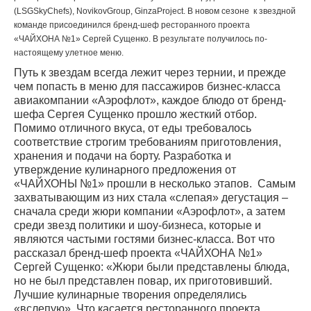
(LSGSkyChefs), NovikovGroup, GinzaProject. В новом сезоне к звездной
команде присоединился бренд-шеф ресторанного проекта
«ЧАЙХОНА №1» Сергей Сущенко. В результате получилось по-
настоящему улетное меню.
Путь к звездам всегда лежит через тернии, и прежде
чем попасть в меню для пассажиров бизнес-класса
авиакомпании «Аэрофлот», каждое блюдо от бренд-
шефа Сергея Сущенко прошло жесткий отбор.
Помимо отличного вкуса, от еды требовалось
соответствие строгим требованиям приготовления,
хранения и подачи на борту. Разработка и
утверждение кулинарного предложения от
«ЧАЙХОНЫ №1» прошли в несколько этапов. Самым
захватывающим из них стала «слепая» дегустация –
сначала среди жюри компании «Аэрофлот», а затем
среди звезд политики и шоу-бизнеса, которые и
являются частыми гостями бизнес-класса. Вот что
рассказал бренд-шеф проекта «ЧАЙХОНА №1»
Сергей Сущенко: «Жюри были представлены блюда,
но не был представлен повар, их приготовивший.
Лучшие кулинарные творения определялись
«вслепую». Что касается ресторанного проекта