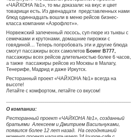
«ЧАЙХОНА №1», то мы доказали: на вкус и цвет
товарищи есть. Из двенадцати представленных нами
блюд одиннадцать вошли в меню рейсов бизнес-
класса компании «Аэрофлот»».
Норвежский запеченный лосось, суп-пюре из тыквы с
семечками и крутонами, домашние пирожки с
говядиной… Теперь попробовать эти и другие блюда
смогут пассажиры всех самолетов
Боинг
B
777,
пассажиры всех рейсов длительностью более 6 часов,
а также пассажиры рейсов из Москвы в Малагу,
Тенерифе, Мадрид и даже Иркутск.
Ресторанный проект «ЧАЙХОНА №1» всегда на
высоте!
Летайте с комфортом, летайте со вкусом!
_____________________________________________________________
О компании:
Ресторанный проект «ЧАЙХОНА №1», созданный
братьями Алексеем и Дмитрием Васильчуками,
появился более 12 лет назад. На сегодняшний
момент проект насчитывает 24
lounge
-
cafe
с