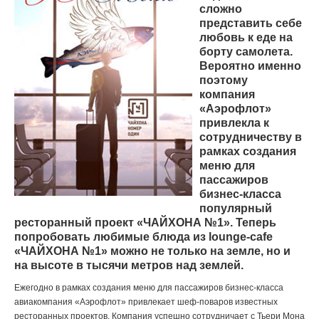
сложно
представить себе
любовь к еде на
борту самолета.
Вероятно именно
поэтому
компания
«Аэрофлот»
привлекла к
сотрудничеству в
рамках создания
меню для
пассажиров
бизнес-класса
популярный
ресторанный проект «ЧАЙХОНА №1». Теперь
попробовать любимые блюда из
lounge
-
cafe
«ЧАЙХОНА №1» можно не только на земле, но и
на высоте в тысячи метров над землей.
Ежегодно в рамках создания меню для пассажиров бизнес-класса
авиакомпания «Аэрофлот» привлекает шеф-поваров известных
ресторанных проектов. Компания успешно сотрудничает с Тьери Мона