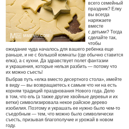
всего семейный
праздник? Елку
вы всегда
наряжаете
вместе
с детьми? Тогда
сделайте так,
чтобы
ожидание чуда началось для вашего ребенка еще
раньше, и не с большой комнаты (где обычно ставится
елка), а с кухни. Да здравствует полет фантазии
и украшения, которые нельзя разбить — потому что
их можно съесть!
Выбрав путь «елка вместо десертного стола», имейте
в виду — вы возвращаетесь к самым что ни на есть
корням традиций празднования Нового года. Дело
в том, что ель (а также другие хвойные деревья и их
ветки) символизировала некое райское дерево
изобилия. Поэтому и украшать ее нужно было
чем-то
съедобным — тем, что можно было символически
съесть, призывая благополучие и урожай в новом
году.