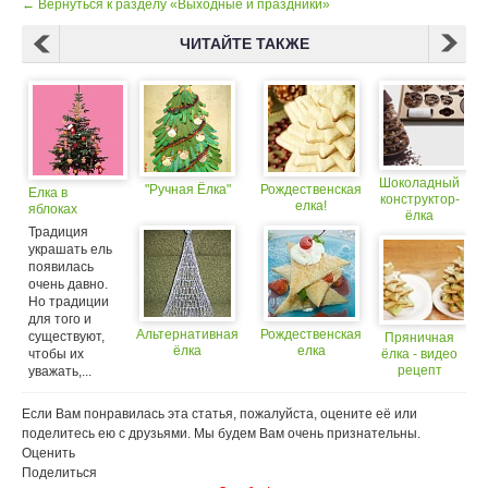
← Вернуться к разделу «Выходные и праздники»
ЧИТАЙТЕ ТАКЖЕ
Шоколадный
"Ручная Ёлка"
Рождественская
Елка в
конструктор-
елка!
яблоках
ёлка
Традиция
украшать ель
появилась
очень давно.
Но традиции
для того и
Альтернативная
Рождественская
существуют,
Пряничная
ёлка
елка
чтобы их
ёлка - видео
рецепт
уважать,...
Если Вам понравилась эта статья, пожалуйста, оцените её или
поделитесь ею с друзьями. Мы будем Вам очень признательны.
Оценить
Поделиться