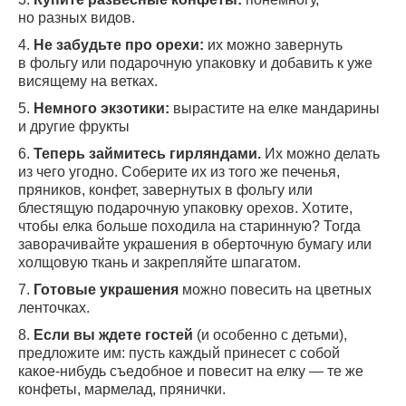
но разных видов.
4.
Не забудьте про орехи:
их можно завернуть
в фольгу или подарочную упаковку и добавить к уже
висящему на ветках.
5.
Немного экзотики:
вырастите на елке мандарины
и другие фрукты
6.
Теперь займитесь гирляндами.
Их можно делать
из чего угодно. Соберите их из того же печенья,
пряников, конфет, завернутых в фольгу или
блестящую подарочную упаковку орехов. Хотите,
чтобы елка больше походила на старинную? Тогда
заворачивайте украшения в оберточную бумагу или
холщовую ткань и закрепляйте шпагатом.
7.
Готовые украшения
можно повесить на цветных
ленточках.
8.
Если вы ждете гостей
(и особенно с детьми),
предложите им: пусть каждый принесет с собой
какое-нибудь
съедобное и повесит на елку — те же
конфеты, мармелад, прянички.