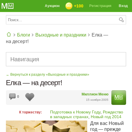
+100
Аукцион
Регистрация
Вход
Блоги
Выходные и праздники
Елка —
на десерт!
СЕГОДНЯ: 39142 РЕЦЕПТА
Навигация
← Вернуться к разделу «Выходные и праздники»
Елка — на десерт!
Миллион Меню
0
15 ноября 2005
Подготовка к Новому Году
,
Рождество
К торжеству:
в западных странах
,
Новый год 2014
Для вас Новый
год — прежде