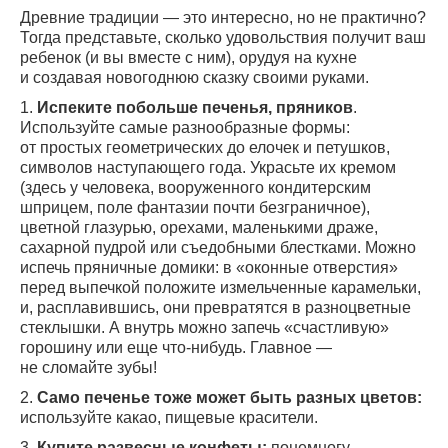
Древние традиции — это интересно, но не практично?
Тогда представьте, сколько удовольствия получит ваш
ребенок (и вы вместе с ним), орудуя на кухне
и создавая новогоднюю сказку своими руками.
1.
Испеките побольше печенья, пряников
.
Используйте самые разнообразные формы:
от простых геометрических до елочек и петушков,
символов наступающего года. Украсьте их кремом
(здесь у человека, вооруженного кондитерским
шприцем, поле фантазии почти безграничное),
цветной глазурью, орехами, маленькими драже,
сахарной пудрой или съедобными блестками. Можно
испечь пряничные домики: в «оконные отверстия»
перед выпечкой положите измельченные карамельки,
и, расплавившись, они превратятся в разноцветные
стеклышки. А внутрь можно запечь «счастливую»
горошину или еще
что-нибудь
. Главное —
не сломайте зубы!
2.
Само печенье тоже может быть разных цветов:
используйте какао, пищевые красители.
3.
Купите развесные конфеты:
понемногу,