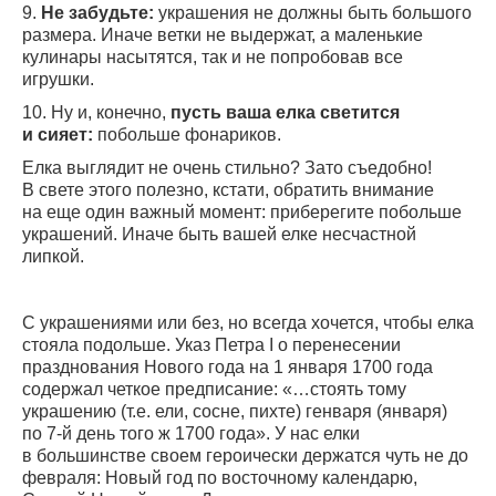
9.
Не забудьте:
украшения не должны быть большого
размера. Иначе ветки не выдержат, а маленькие
кулинары насытятся, так и не попробовав все
игрушки.
10. Ну и, конечно,
пусть ваша елка светится
и сияет:
побольше фонариков.
Елка выглядит не очень стильно? Зато съедобно!
В свете этого полезно, кстати, обратить внимание
на еще один важный момент: приберегите побольше
украшений. Иначе быть вашей елке несчастной
липкой.
С украшениями или без, но всегда хочется, чтобы елка
стояла подольше. Указ Петра I о перенесении
празднования Нового года на 1 января 1700 года
содержал четкое предписание: «…стоять тому
украшению (т.е. ели, сосне, пихте) генваря (января)
по 7-й день того ж 1700 года». У нас елки
в большинстве своем героически держатся чуть не до
февраля: Новый год по восточному календарю,