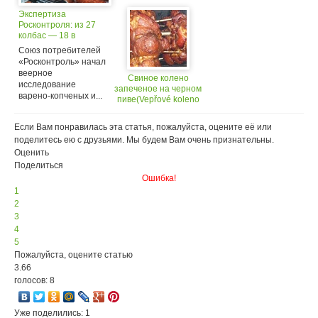
Экспертиза
Росконтроля: из 27
колбас — 18 в
черном списке!
Союз потребителей
«Росконтроль» начал
веерное
Свиное колено
исследование
запеченое на черном
варено-копченых и...
пиве(Vepřové koleno
pečené na černém
pivě)
Если Вам понравилась эта статья, пожалуйста, оцените её или
поделитесь ею с друзьями. Мы будем Вам очень признательны.
Оценить
Поделиться
Ошибка!
1
2
3
4
5
Пожалуйста, оцените статью
3.66
голосов: 8
Уже поделились: 1