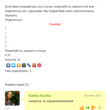
безопасности
Если Вам понравилась эта статья, пожалуйста, оцените её или
поделитесь ею с друзьями. Мы будем Вам очень признательны.
Оценить
Поделиться
Ошибка!
1
2
3
4
5
Пожалуйста, оцените статью
4.37
голосов: 11
Уже поделились: 1
Комментарии (2):
Galina Kovba
05 июня 2014
смакота то какаяяяяяяяяяя
+4
0