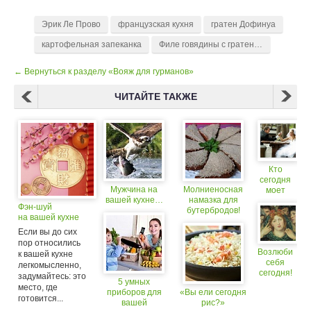
Эрик Ле Прово
французская кухня
гратен Дофинуа
картофельная запеканка
Филе говядины с гратеном Дофинуа с соусом из красного вина
← Вернуться к разделу «Вояж для гурманов»
ЧИТАЙТЕ ТАКЖЕ
Кто
сегодня
Мужчина на
Молниеносная
моет
вашей кухне…
намазка для
посуду?
Фэн-шуй
бутербродов!
на вашей кухне
Станет Вашей
любимой!
Если вы до сих
пор относились
Возлюби
к вашей кухне
себя
легкомысленно,
сегодня!
задумайтесь: это
5 умных
место, где
приборов для
«Вы ели сегодня
готовится...
вашей
рис?»