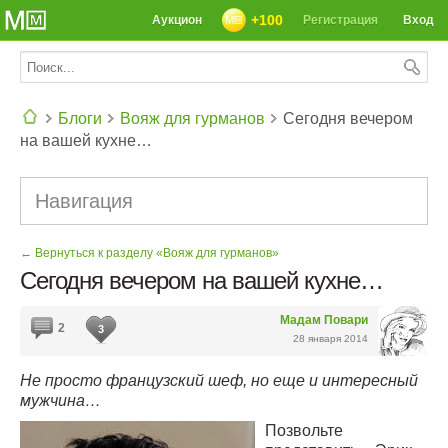
+100
Аукцион
Регистрация
Вход
Блоги
Вояж для гурманов
Сегодня вечером
на вашей кухне…
СЕГОДНЯ: 39142 РЕЦЕПТА
Навигация
← Вернуться к разделу «Вояж для гурманов»
Сегодня вечером на вашей кухне…
Мадам Повари
2
3
28 января 2014
Не просто французский шеф, но еще и интересный
мужчина…
Позвольте