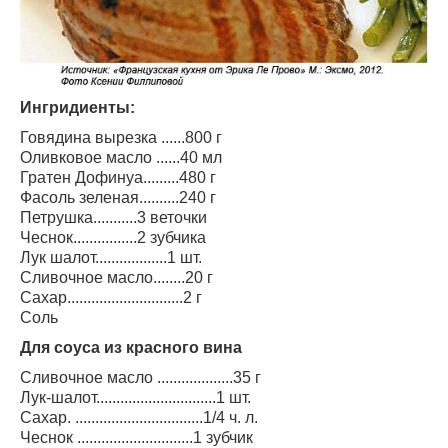
Ингридиенты:
Говядина вырезка ......800 г
Оливковое масло ......40 мл
Гратен Дофинуа.........480 г
Фасоль зеленая..........240 г
Петрушка...........3 веточки
Чеснок................2 зубчика
Лук шалот..................1 шт.
Сливочное масло........20 г
Сахар.............................2 г
Соль
Для соуса из красного вина
Сливочное масло ...................35 г
Лук-шалот..............................1 шт.
Сахар. ................................1/4 ч. л.
Чеснок .............................1 зубчик