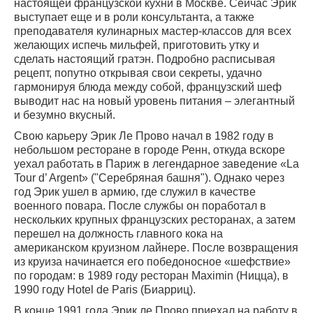
настоящей французской кухни в Москве. Сейчас Эрик
выступает еще и в роли консультанта, а также
преподавателя кулинарных мастер-классов для всех
желающих испечь мильфей, приготовить утку и
сделать настоящий гратэн. Подробно расписывая
рецепт, попутно открывая свои секреты, удачно
гармонируя блюда между собой, французский шеф
выводит нас на новый уровень питания – элегантный
и безумно вкусный.
Свою карьеру Эрик Ле Прово начал в 1982 году в
небольшом ресторане в городе Ренн, откуда вскоре
уехал работать в Париж в легендарное заведение «La
Tour d’ Argent» ("Серебряная башня"). Однако через
год Эрик ушел в армию, где служил в качестве
военного повара. После службы он поработал в
нескольких крупных французских ресторанах, а затем
перешел на должность главного кока на
американском круизном лайнере. После возвращения
из круиза начинается его победоносное «шефствие»
по городам: в 1989 году ресторан Maximin (Ницца), в
1990 году Hotel de Paris (Биарриц).
В конце 1991 года Эрик ле Прово приехал на работу в