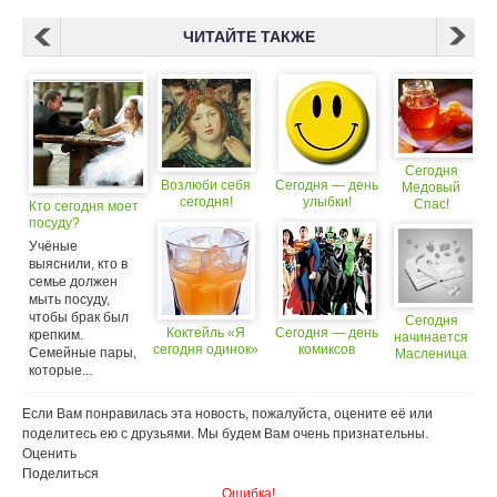
ЧИТАЙТЕ ТАКЖЕ
Сегодня
Возлюби себя
Сегодня — день
Медовый
сегодня!
улыбки!
Спас!
Кто сегодня моет
посуду?
Учёные
выяснили, кто в
семье должен
мыть посуду,
чтобы брак был
Сегодня
Коктейль «Я
Сегодня — день
крепким.
начинается
сегодня одинок»
комиксов
Семейные пары,
Масленица
которые...
Если Вам понравилась эта новость, пожалуйста, оцените её или
поделитесь ею с друзьями. Мы будем Вам очень признательны.
Оценить
Поделиться
Ошибка!