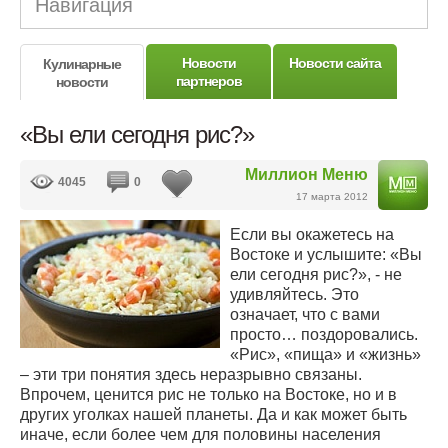
Навигация
Новости
Новости сайта
Кулинарные
партнеров
новости
«Вы ели сегодня рис?»
Миллион Меню
4045
0
17 марта 2012
Если вы окажетесь на
Востоке и услышите: «Вы
ели сегодня рис?», - не
удивляйтесь. Это
означает, что с вами
просто… поздоровались.
«Рис», «пища» и «жизнь»
– эти три понятия здесь неразрывно связаны.
Впрочем, ценится рис не только на Востоке, но и в
других уголках нашей планеты. Да и как может быть
иначе, если более чем для половины населения