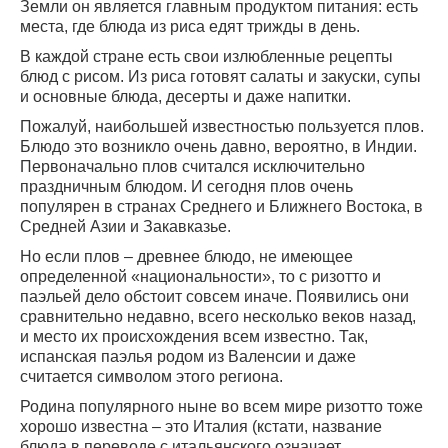
Земли он является главным продуктом питания: есть
места, где блюда из риса едят трижды в день.
В каждой стране есть свои излюбленные рецепты
блюд с рисом. Из риса готовят салаты и закуски, супы
и основные блюда, десерты и даже напитки.
Пожалуй, наибольшей известностью пользуется плов.
Блюдо это возникло очень давно, вероятно, в Индии.
Первоначально плов считался исключительно
праздничным блюдом. И сегодня плов очень
популярен в странах Среднего и Ближнего Востока, в
Средней Азии и Закавказье.
Но если плов – древнее блюдо, не имеющее
определенной «национальности», то с ризотто и
паэльей дело обстоит совсем иначе. Появились они
сравнительно недавно, всего несколько веков назад,
и место их происхождения всем известно. Так,
испанская паэлья родом из Валенсии и даже
считается символом этого региона.
Родина популярного ныне во всем мире ризотто тоже
хорошо известна – это Италия (кстати, название
блюда в переводе с итальянского означает