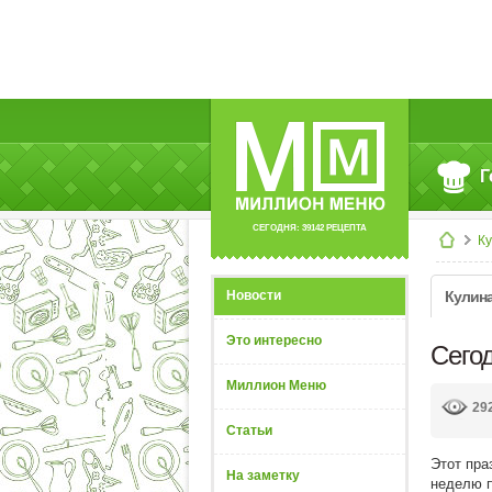
Г
СЕГОДНЯ: 39142 РЕЦЕПТА
К
Новости
Кулин
Это интересно
Сего
Миллион Меню
29
Статьи
Этот пра
На заметку
неделю п