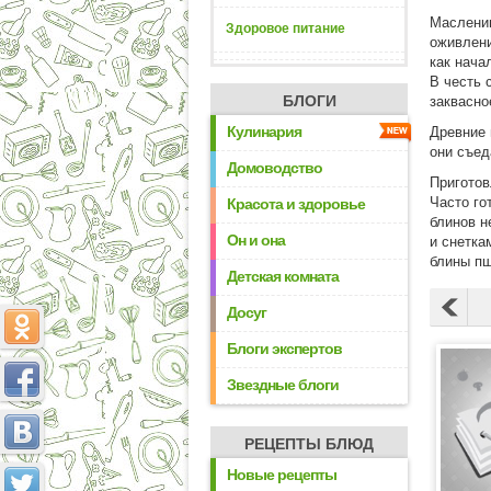
Маслениц
Здоровое питание
оживлени
как нача
В честь 
БЛОГИ
заквасно
Кулинария
Древние 
они съед
Домоводство
Приготов
Часто го
Красота и здоровье
блинов н
Он и она
и снетка
блины пш
Детская комната
Досуг
Блоги экспертов
Звездные блоги
РЕЦЕПТЫ БЛЮД
Новые рецепты