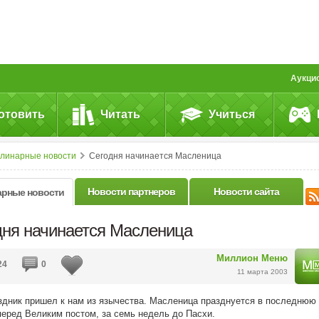
Аукци
отовить
Читать
Учиться
улинарные новости
Сегодня начинается Масленица
Новости партнеров
Новости сайта
арные новости
дня начинается Масленица
Миллион Меню
24
0
11 марта 2003
здник пришел к нам из язычества. Масленица празднуется в последнюю
еред Великим постом, за семь недель до Пасхи.