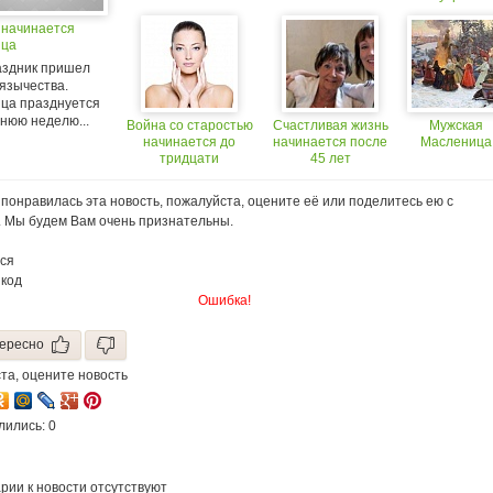
матери
 начинается
ица
аздник пришел
 язычества.
ца празднуется
нюю неделю...
Война со старостью
Счастливая жизнь
Мужская
начинается до
начинается после
Масленица
тридцати
45 лет
понравилась эта новость, пожалуйста, оцените её или поделитесь ею с
. Мы будем Вам очень признательны.
ся
 код
Ошибка!
ересно
та, оцените новость
лились: 0
рии к новости отсутствуют