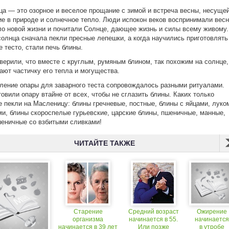
а — это озорное и веселое прощание с зимой и встреча весны, несуще
е в природе и солнечное тепло. Люди испокон веков воспринимали вес
ло новой жизни и почитали Солнце, дающее жизнь и силы всему живому.
солнца сначала пекли пресные лепешки, а когда научились приготовлять
е тесто, стали печь блины.
верили, что вместе с круглым, румяным блином, так похожим на солнце,
ают частичку его тепла и могущества.
ление опары для заварного теста сопровождалось разными ритуалами.
товили опару втайне от всех, чтобы не сглазить блины. Каких только
е пекли на Масленицу: блины гречневые, постные, блины с яйцами, луко
ми, блины скороспелые гурьевские, царские блины, пшеничные, манные,
еничные со взбитыми сливками!
ЧИТАЙТЕ ТАКЖЕ
Старение
Средний возраст
Ожирение
организма
начинается в 55.
начинается
начинается в 39 лет
Или позже
в утробе