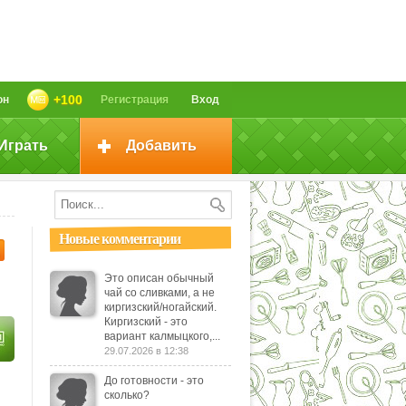
+100
он
Регистрация
Вход
Играть
Добавить
Новые комментарии
Это описан обычный
чай со сливками, а не
киргизский/ногайский.
Киргизский - это
вариант калмыцкого,...
29.07.2026 в 12:38
До готовности - это
сколько?