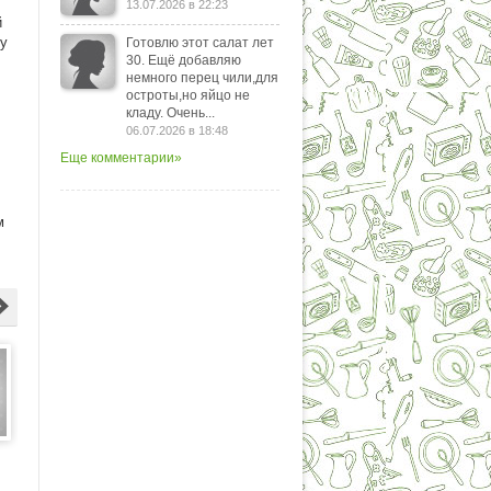
13.07.2026 в 22:23
й
ну
Готовлю этот салат лет
30. Ещё добавляю
немного перец чили,для
остроты,но яйцо не
кладу. Очень...
06.07.2026 в 18:48
Еще комментарии»
м