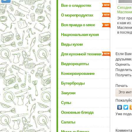
Все о сладостях
Сегодня
Маслен
О морепродуктах
Этот пр
к нам из
Вся правда о мясе
Маслени
в послед
Национальная кухня
Виды кухни
Для кухонной техники
Если Вам 
друзьями
Видеорецепты
Оценить
Поделить
Консервирование
Получить
Бутерброды
Печать
Это инт
Закуски
Пожалуйс
Супы
Основные блюда
Уже поде
Салаты
Коммента
Мучные блюда