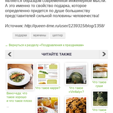
является образцом современной инженерной мысли.
А это именно то свойство подарка, которое
определенно придется по душе большинству
представителей сильной половины человечества!
Источник:
http://queen-time.ru/user/1239315/blog/1358/
подарки
мужчины
цептер
← Вернуться к разделу «Поздравления к праздникам»
ЧИТАЙТЕ ТАКЖЕ
Что такое
суши
Что такое карри?
Что такое
«VinItaly»?
Вино+еда: что
такое хорошо
и что такое плохо
...
Что такое