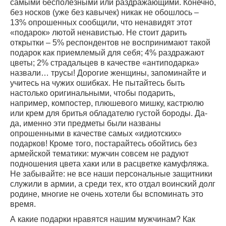
самыми бесполезными или раздражающими. Конечно,
без носков (уже без кавычек) никак не обошлось –
13% опрошенных сообщили, что ненавидят этот
«подарок» лютой ненавистью. Не стоит дарить
открытки – 5% респондентов не воспринимают такой
подарок как приемлемый для себя; 4% раздражают
цветы; 2% страдальцев в качестве «антиподарка»
назвали… трусы! Дорогие женщины, запоминайте и
учитесь на чужих ошибках. Не пытайтесь быть
настолько оригинальными, чтобы подарить,
например, компостер, плюшевого мишку, кастрюлю
или крем для бритья обладателю густой бороды. Да-
да, именно эти предметы были названы
опрошенными в качестве самых «идиотских»
подарков! Кроме того, постарайтесь обойтись без
армейской тематики: мужчин совсем не радуют
подношения цвета хаки или в расцветке камуфляжа.
Не забывайте: не все наши персональные защитники
служили в армии, а среди тех, кто отдал воинский долг
родине, многие не очень хотели бы вспоминать это
время.
А какие подарки нравятся нашим мужчинам? Как